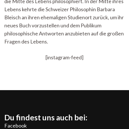
die Mitte des Lebens philosophiert. In der Mitte ihres
aus
der
Lebens kehrte die Schweizer Philosophin Barbara
Mitte
Bleisch an ihren ehemaligen Studienort zurück, um ihr
des
Lebens
neues Buch vorzustellen und dem Publikum
philosophische Antworten anzubieten auf die großen
Fragen des Lebens.
[instagram-feed]
Du findest uns auch bei:
Facebook