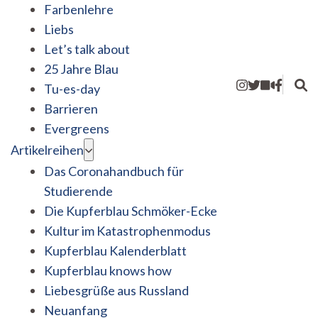
Farbenlehre
Liebs
Let’s talk about
25 Jahre Blau
Tu-es-day
Barrieren
Evergreens
Artikelreihen
Das Coronahandbuch für
Studierende
Die Kupferblau Schmöker-Ecke
Kultur im Katastrophenmodus
Kupferblau Kalenderblatt
Kupferblau knows how
Liebesgrüße aus Russland
Neuanfang