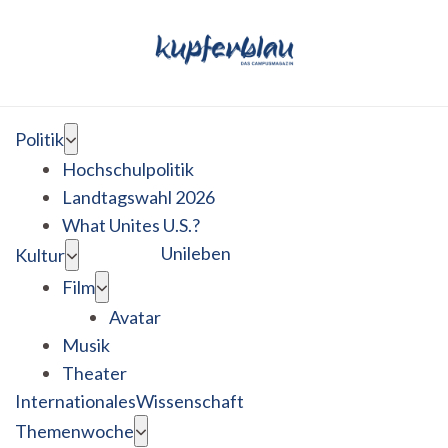
Politik
Hochschulpolitik
Landtagswahl 2026
What Unites U.S.?
Unileben
Kultur
Film
Avatar
Musik
Theater
Internationales
Wissenschaft
Themenwoche