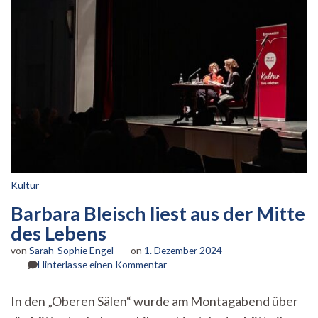
Kultur
Barbara Bleisch liest aus der Mitte
des Lebens
von
Sarah-Sophie Engel
on
1. Dezember 2024
zu
Hinterlasse einen Kommentar
Barbara
Bleisch
In den „Oberen Sälen“ wurde am Montagabend über
liest