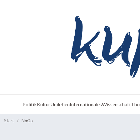
Politik
Kultur
Unileben
Internationales
Wissenschaft
The
Start
/
NoGo