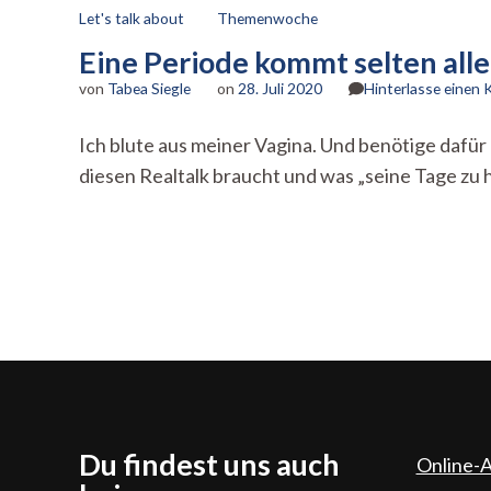
Let's talk about
Themenwoche
Eine Periode kommt selten alle
von
Tabea Siegle
on
28. Juli 2020
Hinterlasse einen
Ich blute aus meiner Vagina. Und benötige dafü
diesen Realtalk braucht und was „seine Tage zu ha
Du findest uns auch
Online-A