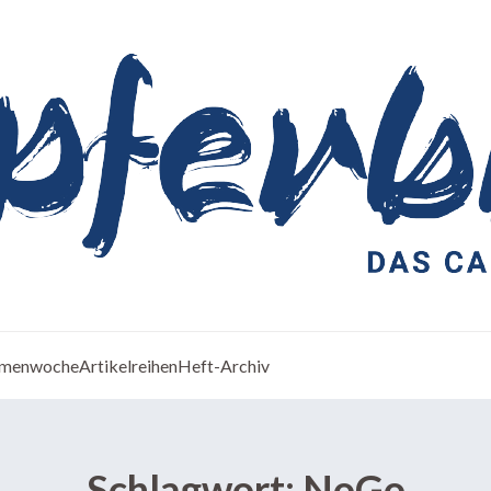
menwoche
Artikelreihen
Heft-Archiv
Schlagwort:
NoGo