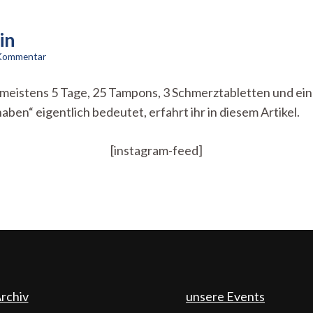
in
zu
 Kommentar
Eine
Periode
r meistens 5 Tage, 25 Tampons, 3 Schmerztabletten und e
kommt
ben“ eigentlich bedeutet, erfahrt ihr in diesem Artikel.
selten
allein
[instagram-feed]
rchiv
unsere Events