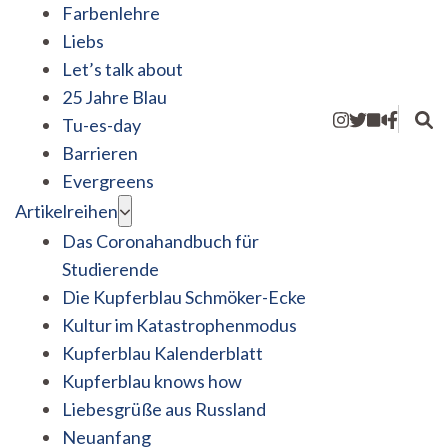
Farbenlehre
Liebs
Let’s talk about
25 Jahre Blau
Tu-es-day
Barrieren
Evergreens
Artikelreihen
Das Coronahandbuch für
Studierende
Die Kupferblau Schmöker-Ecke
Kultur im Katastrophenmodus
Kupferblau Kalenderblatt
Kupferblau knows how
Liebesgrüße aus Russland
Neuanfang