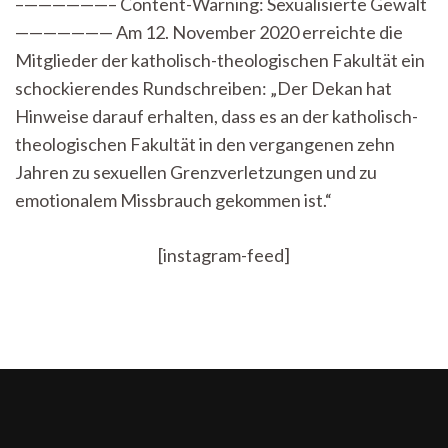
–——————– Content-Warning: Sexualisierte Gewalt
sexuelles
——————— Am 12. November 2020 erreichte die
Fehlverhalten
an
Mitglieder der katholisch-theologischen Fakultät ein
katholisch-
schockierendes Rundschreiben: „Der Dekan hat
theologischer
Fakultät
Hinweise darauf erhalten, dass es an der katholisch-
theologischen Fakultät in den vergangenen zehn
Jahren zu sexuellen Grenzverletzungen und zu
emotionalem Missbrauch gekommen ist.“
[instagram-feed]