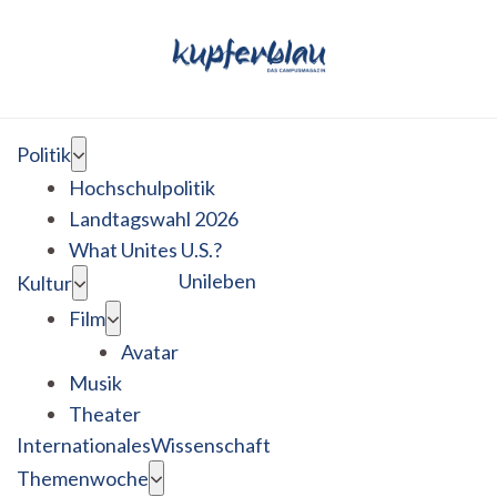
Politik
Hochschulpolitik
Landtagswahl 2026
What Unites U.S.?
Unileben
Kultur
Film
Avatar
Musik
Theater
Internationales
Wissenschaft
Themenwoche