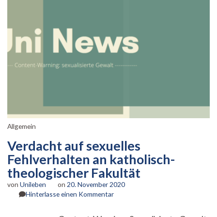
Allgemein
Verdacht auf sexuelles
Fehlverhalten an katholisch-
theologischer Fakultät
von
Unileben
on
20. November 2020
zu
Hinterlasse einen Kommentar
Verdacht
auf