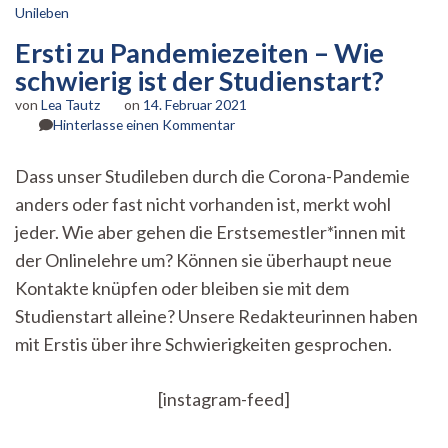
Unileben
Ersti zu Pandemiezeiten – Wie
schwierig ist der Studienstart?
von
Lea Tautz
on
14. Februar 2021
zu
Hinterlasse einen Kommentar
Ersti
zu
Dass unser Studileben durch die Corona-Pandemie
Pandemiezeiten
anders oder fast nicht vorhanden ist, merkt wohl
–
Wie
jeder. Wie aber gehen die Erstsemestler*innen mit
schwierig
der Onlinelehre um? Können sie überhaupt neue
ist
der
Kontakte knüpfen oder bleiben sie mit dem
Studienstart?
Studienstart alleine? Unsere Redakteurinnen haben
mit Erstis über ihre Schwierigkeiten gesprochen.
[instagram-feed]