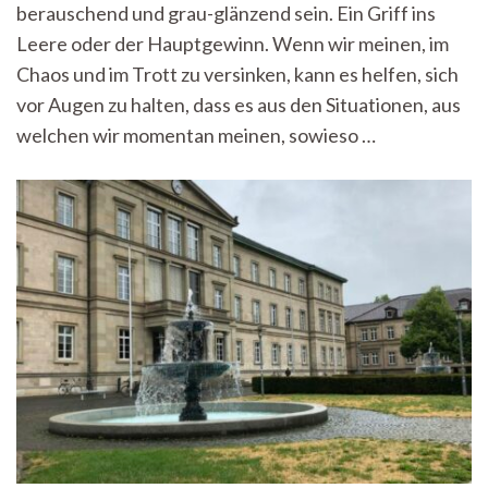
selbst
berauschend und grau-glänzend sein. Ein Griff ins
ein
Leere oder der Hauptgewinn. Wenn wir meinen, im
Anfang
–
Chaos und im Trott zu versinken, kann es helfen, sich
Ein
vor Augen zu halten, dass es aus den Situationen, aus
Komment
welchen wir momentan meinen, sowieso …