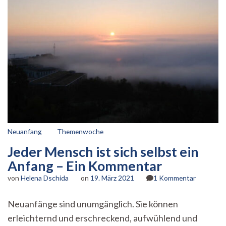
Neuanfang
Themenwoche
Jeder Mensch ist sich selbst ein
Anfang – Ein Kommentar
zu
von
Helena Dschida
on
19. März 2021
1 Kommentar
Jeder
Mensch
Neuanfänge sind unumgänglich. Sie können
ist
erleichternd und erschreckend, aufwühlend und
sich