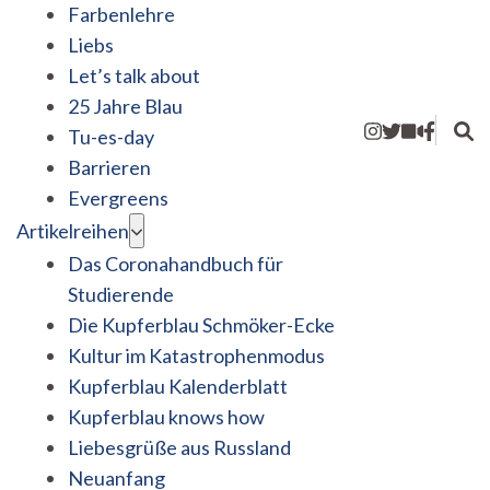
Farbenlehre
Liebs
Let’s talk about
25 Jahre Blau
Tu-es-day
Barrieren
Evergreens
Artikelreihen
Das Coronahandbuch für
Studierende
Die Kupferblau Schmöker-Ecke
Kultur im Katastrophenmodus
Kupferblau Kalenderblatt
Kupferblau knows how
Liebesgrüße aus Russland
Neuanfang