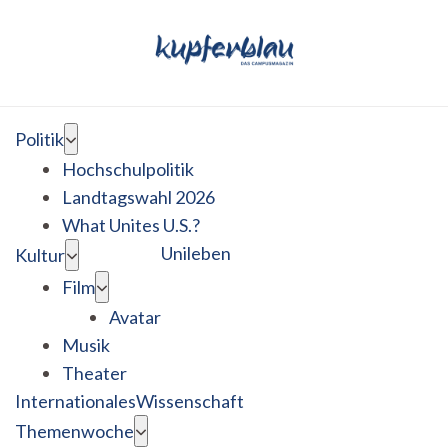
Politik
Hochschulpolitik
Landtagswahl 2026
What Unites U.S.?
Unileben
Kultur
Film
Avatar
Musik
Theater
Internationales
Wissenschaft
Themenwoche