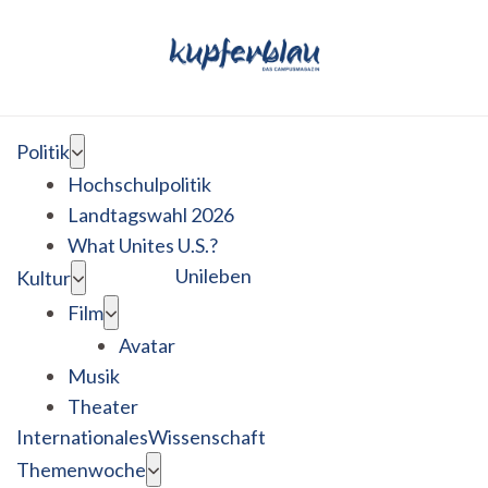
Politik
Hochschulpolitik
Landtagswahl 2026
What Unites U.S.?
Unileben
Kultur
Film
Avatar
Musik
Theater
Internationales
Wissenschaft
Themenwoche