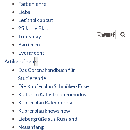
Farbenlehre
Liebs
Let’s talk about
25 Jahre Blau
Tu-es-day
Barrieren
Evergreens
Artikelreihen
Das Coronahandbuch für
Studierende
Die Kupferblau Schmöker-Ecke
Kultur im Katastrophenmodus
Kupferblau Kalenderblatt
Kupferblau knows how
Liebesgrüße aus Russland
Neuanfang