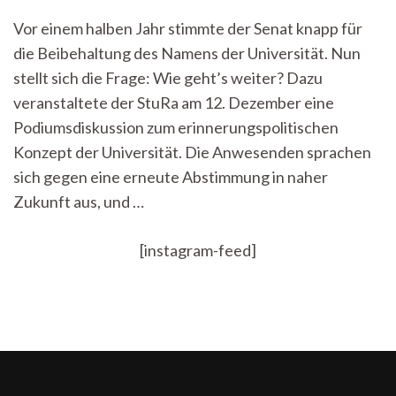
Name
Vor einem halben Jahr stimmte der Senat knapp für
bleibt
die Beibehaltung des Namens der Universität. Nun
und
wie
stellt sich die Frage: Wie geht’s weiter? Dazu
geht’s
veranstaltete der StuRa am 12. Dezember eine
weiter?
Diskussion
Podiumsdiskussion zum erinnerungspolitischen
zur
Konzept der Universität. Die Anwesenden sprachen
Umbennenung
sich gegen eine erneute Abstimmung in naher
Zukunft aus, und …
[instagram-feed]