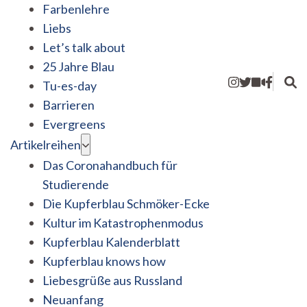
Farbenlehre
Liebs
Let’s talk about
25 Jahre Blau
Tu-es-day
Barrieren
Evergreens
Artikelreihen
Das Coronahandbuch für
Studierende
Die Kupferblau Schmöker-Ecke
Kultur im Katastrophenmodus
Kupferblau Kalenderblatt
Kupferblau knows how
Liebesgrüße aus Russland
Neuanfang