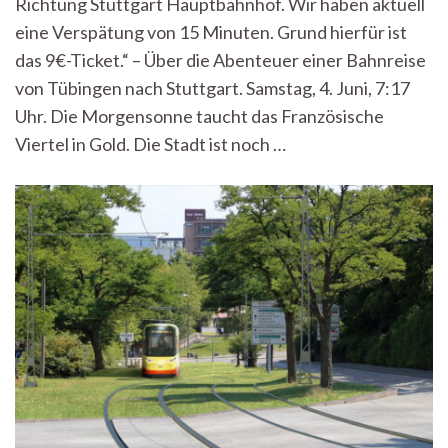
Richtung Stuttgart Hauptbahnhof. Wir haben aktuell
vollen
Zügen
eine Verspätung von 15 Minuten. Grund hierfür ist
genießen
das 9€-Ticket.“ – Über die Abenteuer einer Bahnreise
von Tübingen nach Stuttgart. Samstag, 4. Juni, 7:17
Uhr. Die Morgensonne taucht das Französische
Viertel in Gold. Die Stadt ist noch …