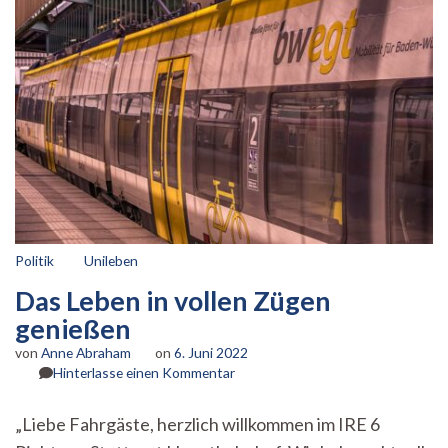
Politik
Unileben
Das Leben in vollen Zügen
genießen
von
Anne Abraham
on
6. Juni 2022
zu
Hinterlasse einen Kommentar
Das
Leben
„Liebe Fahrgäste, herzlich willkommen im IRE 6
in