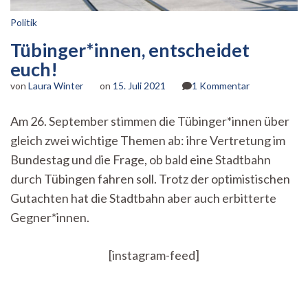
Politik
Tübinger*innen, entscheidet
euch!
zu
von
Laura Winter
on
15. Juli 2021
1 Kommentar
Tübinger*inn
entscheidet
Am 26. September stimmen die Tübinger*innen über
euch!
gleich zwei wichtige Themen ab: ihre Vertretung im
Bundestag und die Frage, ob bald eine Stadtbahn
durch Tübingen fahren soll. Trotz der optimistischen
Gutachten hat die Stadtbahn aber auch erbitterte
Gegner*innen.
[instagram-feed]