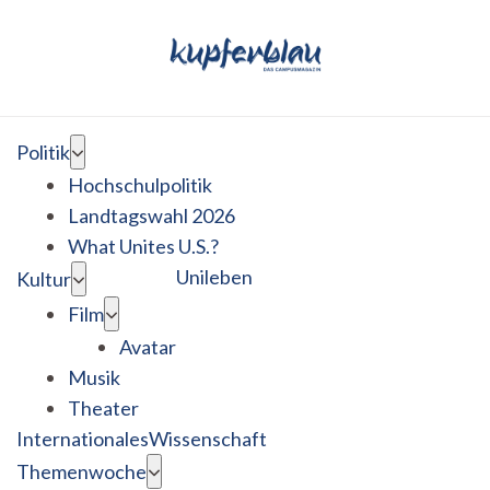
Politik
Hochschulpolitik
Landtagswahl 2026
What Unites U.S.?
Unileben
Kultur
Film
Avatar
Musik
Theater
Internationales
Wissenschaft
Themenwoche