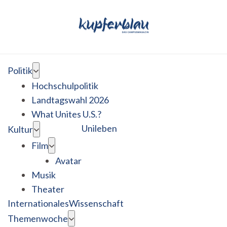
Politik
Hochschulpolitik
Landtagswahl 2026
What Unites U.S.?
Unileben
Kultur
Film
Avatar
Musik
Theater
Internationales
Wissenschaft
Themenwoche