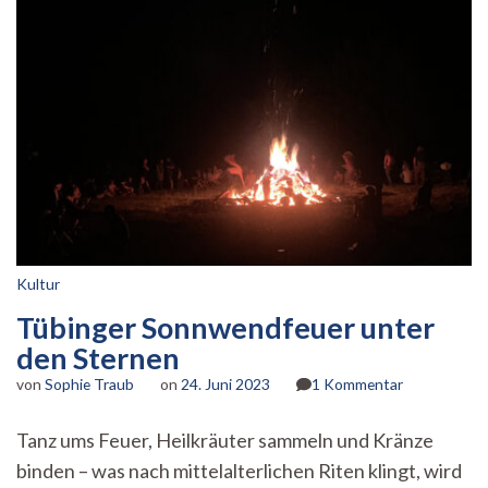
Kultur
Tübinger Sonnwendfeuer unter
den Sternen
zu
von
Sophie Traub
on
24. Juni 2023
1 Kommentar
Tübinger
Sonnwendfe
Tanz ums Feuer, Heilkräuter sammeln und Kränze
unter
binden – was nach mittelalterlichen Riten klingt, wird
den