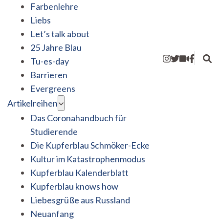
Farbenlehre
Liebs
Let’s talk about
25 Jahre Blau
Tu-es-day
Barrieren
Evergreens
Artikelreihen
Das Coronahandbuch für
Studierende
Die Kupferblau Schmöker-Ecke
Kultur im Katastrophenmodus
Kupferblau Kalenderblatt
Kupferblau knows how
Liebesgrüße aus Russland
Neuanfang