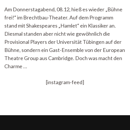
für
Am Donnerstagabend, 08.12, hieß es wieder „Bühne
den
frei!“ im Brechtbau-Theater. Auf dem Programm
Minimalismus
–
stand mit Shakespeares „Hamlet“ ein Klassiker an.
Shakespeares
Diesmal standen aber nicht wie gewöhnlich die
Klassiker
im
Provisional Players der Universität Tübingen auf der
Brechtbau-
Bühne, sondern ein Gast-Ensemble von der European
Theater
Theatre Group aus Cambridge. Doch was macht den
Charme …
[instagram-feed]