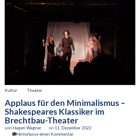
Kultur
Theater
Applaus für den Minimalismus –
Shakespeares Klassiker im
Brechtbau-Theater
von
Hagen Wagner
on
11. Dezember 2022
zu
Hinterlasse einen Kommentar
Applaus