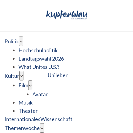
Politik
Hochschulpolitik
Landtagswahl 2026
What Unites U.S.?
Unileben
Kultur
Film
Avatar
Musik
Theater
Internationales
Wissenschaft
Themenwoche