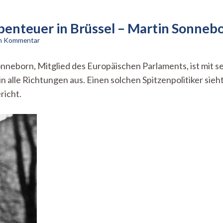
benteuer in Brüssel – Martin Sonnebo
zu
en Kommentar
Absurditäten
der
onneborn, Mitglied des Europäischen Parlaments, ist mit 
Politik
in alle Richtungen aus. Einen solchen Spitzenpolitiker sieh
und
Abenteuer
richt.
in
Brüssel
–
Martin
Sonneborn
im
franz.K