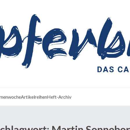
menwoche
Artikelreihen
Heft-Archiv
chlagwort:
Martin Sonnebo