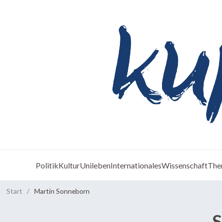
Politik
Kultur
Unileben
Internationales
Wissenschaft
The
Start
/
Martin Sonneborn
S