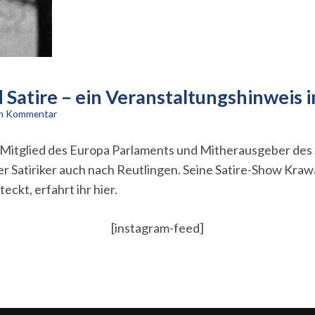
Satire – ein Veranstaltungshinweis i
zu
en Kommentar
Martin
Sonneborn:
 Mitglied des Europa Parlaments und Mitherausgeber des 
Krawall
r Satiriker auch nach Reutlingen. Seine Satire-Show Krawa
und
Satire
ckt, erfahrt ihr hier.
–
ein
Veranstaltungshinweis
[instagram-feed]
im
franz.K