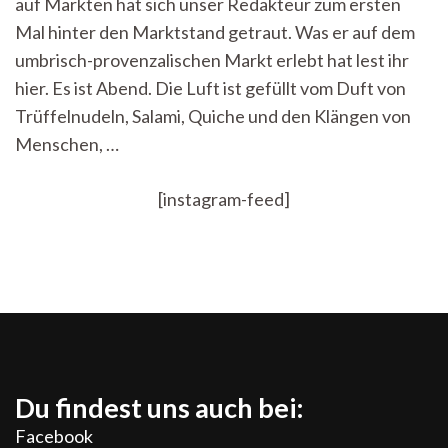
auf Märkten hat sich unser Redakteur zum ersten
Etwas
Luft
Mal hinter den Marktstand getraut. Was er auf dem
aus
umbrisch-provenzalischen Markt erlebt hat lest ihr
dem
Glas
hier. Es ist Abend. Die Luft ist gefüllt vom Duft von
lassen
Trüffelnudeln, Salami, Quiche und den Klängen von
Menschen, …
[instagram-feed]
Du findest uns auch bei:
Facebook