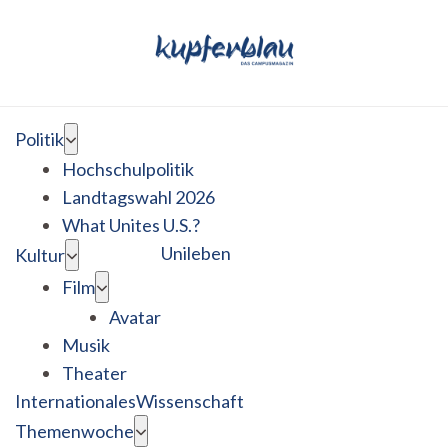
Politik
Hochschulpolitik
Landtagswahl 2026
What Unites U.S.?
Unileben
Kultur
Film
Avatar
Musik
Theater
Internationales
Wissenschaft
Themenwoche