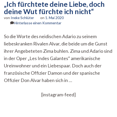
„Ich fürchtete deine Liebe, doch
deine Wut fürchte ich nicht“
von
Ineke Schlüter
on
1. Mai 2020
zu
Hinterlasse einen Kommentar
„Ich
fürchtete
So die Worte des neidischen Adario zu seinem
deine
liebeskranken Rivalen Alvar, die beide um die Gunst
Liebe,
doch
ihrer Angebeteten Zima buhlen. Zima und Adario sind
deine
in der Oper „Les Indes Galantes“ amerikanische
Wut
fürchte
Ureinwohner und ein Liebespaar. Doch auch der
ich
französische Offizier Damon und der spanische
nicht“
Offizier Don Alvar haben sich in …
[instagram-feed]