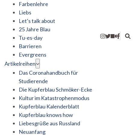
Farbenlehre
Liebs
Let’s talk about
25 Jahre Blau
Tu-es-day
Barrieren
Evergreens
Artikelreihen
Das Coronahandbuch für
Studierende
Die Kupferblau Schmöker-Ecke
Kultur im Katastrophenmodus
Kupferblau Kalenderblatt
Kupferblau knows how
Liebesgrüße aus Russland
Neuanfang