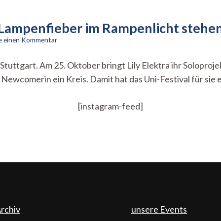
tz Lampenfieber im Rampenlicht stehe
zu
se einen Kommentar
„Ich
hab‘
 Stuttgart. Am 25. Oktober bringt Lily Elektra ihr Soloproj
Panik
r Newcomerin ein Kreis. Damit hat das Uni-Festival für si
Deluxe“
–
Trotz
[instagram-feed]
Lampenfieber
im
Rampenlicht
stehen
rchiv
unsere Events