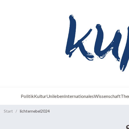
Politik
Kultur
Unileben
Internationales
Wissenschaft
The
Start
/
lichternebel2024