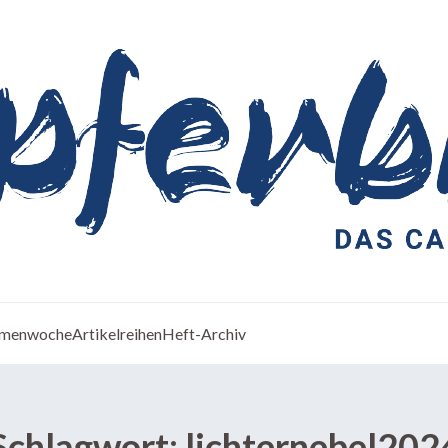
menwoche
Artikelreihen
Heft-Archiv
Schlagwort:
lichternebel202