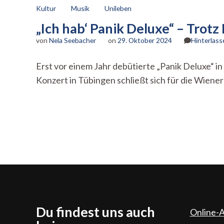
Kultur
Musik
Unileben
„Ich hab‘ Panik Deluxe“ – Tro
von
Nela Seebacher
on
29. Oktober 2024
Hinterlas
Erst vor einem Jahr debütierte „Panik Deluxe“ in
Konzert in Tübingen schließt sich für die Wiene
Du findest uns auch
Online-A