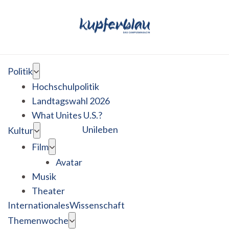
Politik
Hochschulpolitik
Landtagswahl 2026
What Unites U.S.?
Unileben
Kultur
Film
Avatar
Musik
Theater
Internationales
Wissenschaft
Themenwoche