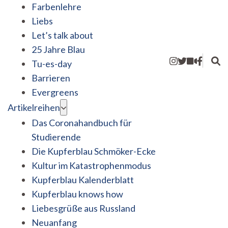
Farbenlehre
Liebs
Let’s talk about
25 Jahre Blau
Tu-es-day
Barrieren
Evergreens
Artikelreihen
Das Coronahandbuch für
Studierende
Die Kupferblau Schmöker-Ecke
Kultur im Katastrophenmodus
Kupferblau Kalenderblatt
Kupferblau knows how
Liebesgrüße aus Russland
Neuanfang