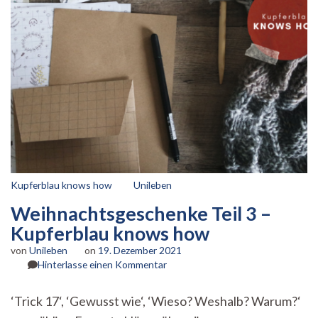
Kupferblau knows how
Unileben
Weihnachtsgeschenke Teil 3 –
Kupferblau knows how
von
Unileben
on
19. Dezember 2021
zu
Hinterlasse einen Kommentar
Weihnachtsgeschenke
Teil
‘Trick 17‘, ‘Gewusst wie‘, ‘Wieso? Weshalb? Warum?‘
3