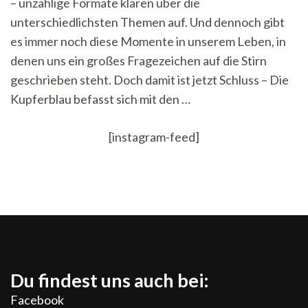
– unzählige Formate klären über die
–
Kupferblau
unterschiedlichsten Themen auf. Und dennoch gibt
knows
es immer noch diese Momente in unserem Leben, in
how
denen uns ein großes Fragezeichen auf die Stirn
geschrieben steht. Doch damit ist jetzt Schluss – Die
Kupferblau befasst sich mit den …
[instagram-feed]
Du findest uns auch bei:
Facebook