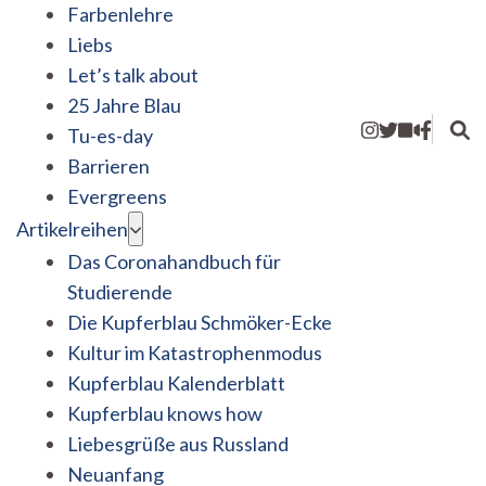
Farbenlehre
Liebs
Let’s talk about
25 Jahre Blau
Tu-es-day
Barrieren
Evergreens
Artikelreihen
Das Coronahandbuch für
Studierende
Die Kupferblau Schmöker-Ecke
Kultur im Katastrophenmodus
Kupferblau Kalenderblatt
Kupferblau knows how
Liebesgrüße aus Russland
Neuanfang