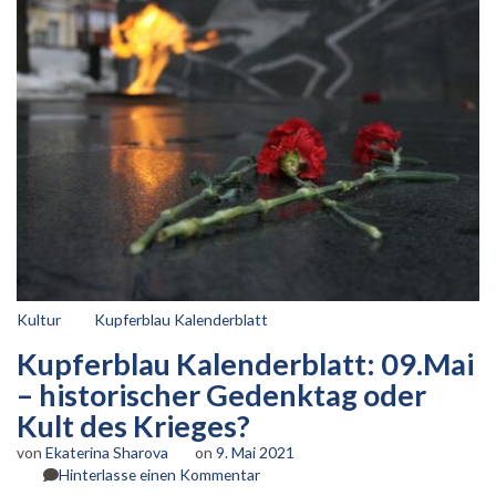
Kultur
Kupferblau Kalenderblatt
Kupferblau Kalenderblatt: 09.Mai
– historischer Gedenktag oder
Kult des Krieges?
von
Ekaterina Sharova
on
9. Mai 2021
zu
Hinterlasse einen Kommentar
Kupferblau