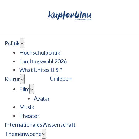
Politik
Hochschulpolitik
Landtagswahl 2026
What Unites U.S.?
Unileben
Kultur
Film
Avatar
Musik
Theater
Internationales
Wissenschaft
Themenwoche