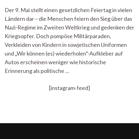
Kalenderblatt:
Der 9. Mai stellt einen gesetzlichen Feiertag in vielen
09.Mai
Ländern dar – die Menschen feiern den Sieg über das
–
historischer
Nazi-Regime im Zweiten Weltkrieg und gedenken der
Gedenktag
Kriegsopfer. Doch pompöse Militärparaden,
oder
Kult
Verkleiden von Kindern in sowjetischen Uniformen
des
und „Wir können (es) wiederholen“-Aufkleber auf
Krieges?
Autos erscheinen weniger wie historische
Erinnerung als politische …
[instagram-feed]