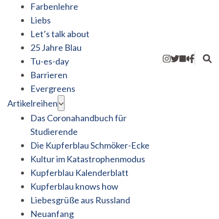
Farbenlehre
Liebs
Let’s talk about
25 Jahre Blau
Tu-es-day
Barrieren
Evergreens
Artikelreihen
Das Coronahandbuch für
Studierende
Die Kupferblau Schmöker-Ecke
Kultur im Katastrophenmodus
Kupferblau Kalenderblatt
Kupferblau knows how
Liebesgrüße aus Russland
Neuanfang