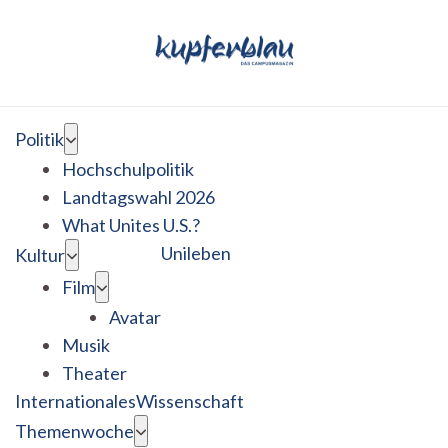
Politik
Hochschulpolitik
Landtagswahl 2026
What Unites U.S.?
Unileben
Kultur
Film
Avatar
Musik
Theater
Internationales
Wissenschaft
Themenwoche