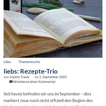
Liebs
Themenwoche
liebs: Rezepte-Trio
von
Sophie Traub
on
1. September 2023
zu
Hinterlasse einen Kommentar
liebs:
Rezepte-
Seit heute befinden wir uns im September – dies
Trio
markiert zwar noch nicht offiziell den Beginn des