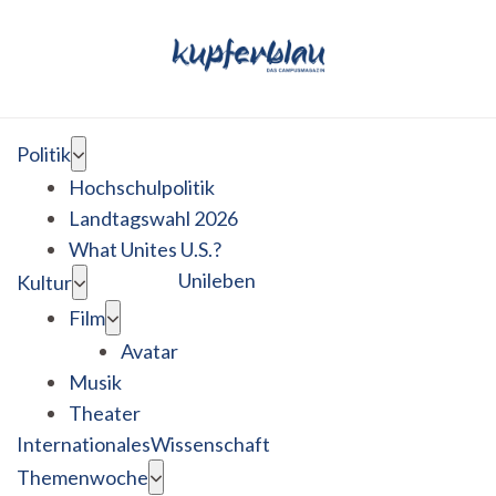
Politik
Hochschulpolitik
Landtagswahl 2026
What Unites U.S.?
Unileben
Kultur
Film
Avatar
Musik
Theater
Internationales
Wissenschaft
Themenwoche