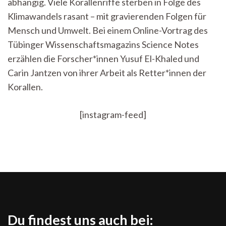
abhängig. Viele Korallenriffe sterben in Folge des
Korallen
Klimawandels rasant – mit gravierenden Folgen für
Mensch und Umwelt. Bei einem Online-Vortrag des
Tübinger Wissenschaftsmagazins Science Notes
erzählen die Forscher*innen Yusuf El-Khaled und
Carin Jantzen von ihrer Arbeit als Retter*innen der
Korallen.
[instagram-feed]
Du findest uns auch bei: