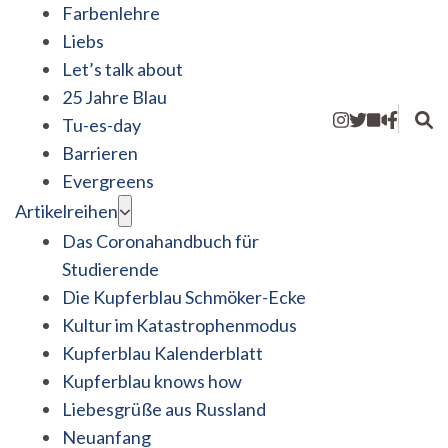
Farbenlehre
Liebs
Let’s talk about
25 Jahre Blau
Tu-es-day
Barrieren
Evergreens
Artikelreihen
Das Coronahandbuch für
Studierende
Die Kupferblau Schmöker-Ecke
Kultur im Katastrophenmodus
Kupferblau Kalenderblatt
Kupferblau knows how
Liebesgrüße aus Russland
Neuanfang