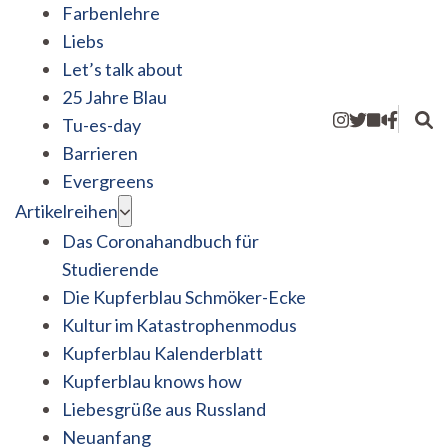
Farbenlehre
Liebs
Let’s talk about
25 Jahre Blau
Tu-es-day
Barrieren
Evergreens
Artikelreihen
Das Coronahandbuch für
Studierende
Die Kupferblau Schmöker-Ecke
Kultur im Katastrophenmodus
Kupferblau Kalenderblatt
Kupferblau knows how
Liebesgrüße aus Russland
Neuanfang