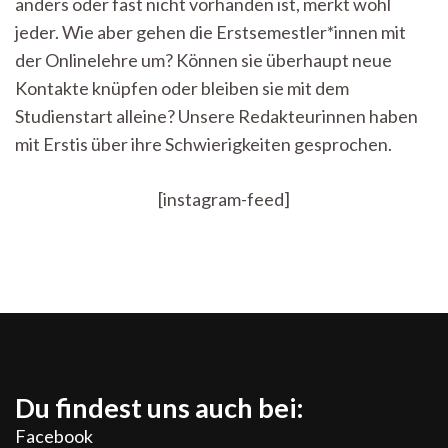
anders oder fast nicht vorhanden ist, merkt wohl
–
Wie
jeder. Wie aber gehen die Erstsemestler*innen mit
schwierig
der Onlinelehre um? Können sie überhaupt neue
ist
der
Kontakte knüpfen oder bleiben sie mit dem
Studienstart?
Studienstart alleine? Unsere Redakteurinnen haben
mit Erstis über ihre Schwierigkeiten gesprochen.
[instagram-feed]
Du findest uns auch bei:
Facebook