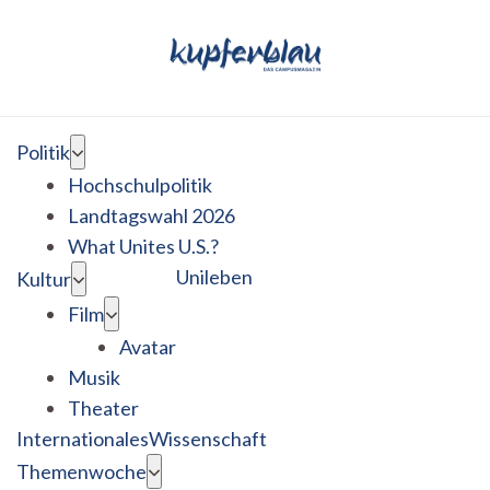
Politik
Hochschulpolitik
Landtagswahl 2026
What Unites U.S.?
Unileben
Kultur
Film
Avatar
Musik
Theater
Internationales
Wissenschaft
Themenwoche