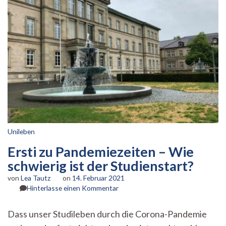
Unileben
Ersti zu Pandemiezeiten – Wie
schwierig ist der Studienstart?
von
Lea Tautz
on
14. Februar 2021
zu
Hinterlasse einen Kommentar
Ersti
zu
Dass unser Studileben durch die Corona-Pandemie
Pandemiezeiten