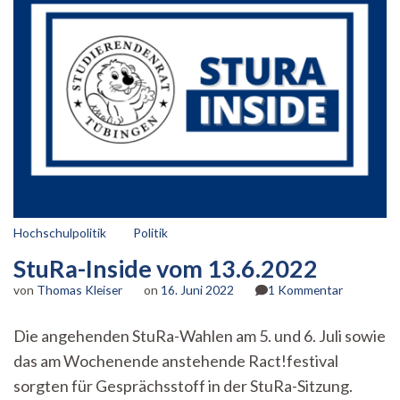
Hochschulpolitik
Politik
StuRa-Inside vom 13.6.2022
zu
von
Thomas Kleiser
on
16. Juni 2022
1 Kommentar
StuRa-
Inside
Die angehenden StuRa-Wahlen am 5. und 6. Juli sowie
vom
das am Wochenende anstehende Ract!festival
13.6.2022
sorgten für Gesprächsstoff in der StuRa-Sitzung.