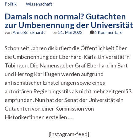
Politik
Wissenschaft
Damals noch normal? Gutachten
zur Umbenennung der Universität
zu
von
Anne Burckhardt
on
31. Mai 2022
6 Kommentare
Damals
noch
Schon seit Jahren diskutiert die Öffentlichkeit über
normal?
die Umbenennung der Eberhard-Karls-Universität in
Gutacht
zur
Tübingen. Die Namensgeber Graf Eberhard im Bart
Umbene
und Herzog Karl Eugen werden aufgrund
der
Universi
antisemitischer Einstellungen sowie eines
autoritären Regierungsstils als nicht mehr zeitgemäß
empfunden. Nun hat der Senat der Universität ein
Gutachten von einer Kommission von
Historiker*innen erstellen …
[instagram-feed]