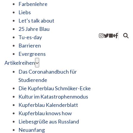
Farbenlehre
Liebs
Let’s talk about
25 Jahre Blau
Tu-es-day
Barrieren
Evergreens
Artikelreihen
Das Coronahandbuch für
Studierende
Die Kupferblau Schmöker-Ecke
Kultur im Katastrophenmodus
Kupferblau Kalenderblatt
Kupferblau knows how
Liebesgrüße aus Russland
Neuanfang