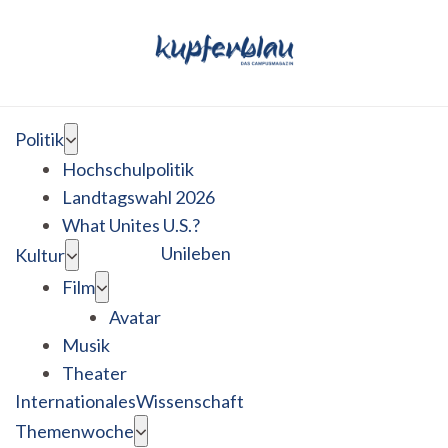
Politik
Hochschulpolitik
Landtagswahl 2026
What Unites U.S.?
Unileben
Kultur
Film
Avatar
Musik
Theater
Internationales
Wissenschaft
Themenwoche