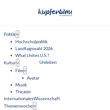
Politik
Hochschulpolitik
Landtagswahl 2026
What Unites U.S.?
Unileben
Kultur
Film
Avatar
Musik
Theater
Internationales
Wissenschaft
Themenwoche