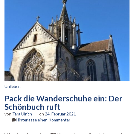
Unileben
Pack die Wanderschuhe ein: Der
Schönbuch ruft
von
Tara Ulrich
on
24. Februar 2021
zu
Hinterlasse einen Kommentar
Pack
die