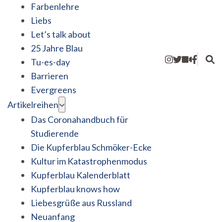
Farbenlehre
Liebs
Let’s talk about
25 Jahre Blau
Tu-es-day
Barrieren
Evergreens
Artikelreihen
Das Coronahandbuch für
Studierende
Die Kupferblau Schmöker-Ecke
Kultur im Katastrophenmodus
Kupferblau Kalenderblatt
Kupferblau knows how
Liebesgrüße aus Russland
Neuanfang