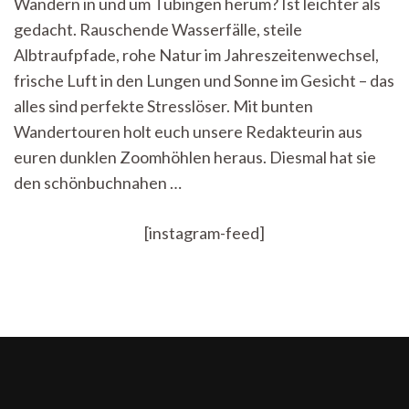
Wandern in und um Tübingen herum? Ist leichter als
Wanderschuhe
gedacht. Rauschende Wasserfälle, steile
ein:
Der
Albtraufpfade, rohe Natur im Jahreszeitenwechsel,
Schönbuch
frische Luft in den Lungen und Sonne im Gesicht – das
ruft
alles sind perfekte Stresslöser. Mit bunten
Wandertouren holt euch unsere Redakteurin aus
euren dunklen Zoomhöhlen heraus. Diesmal hat sie
den schönbuchnahen …
[instagram-feed]