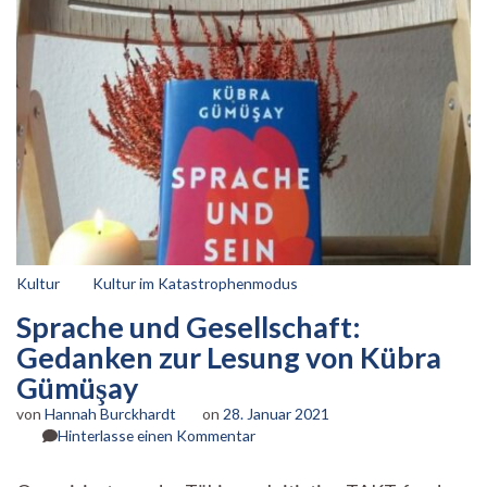
Kultur
Kultur im Katastrophenmodus
Sprache und Gesellschaft:
Gedanken zur Lesung von Kübra
Gümüşay
von
Hannah Burckhardt
on
28. Januar 2021
zu
Hinterlasse einen Kommentar
Sprache
und