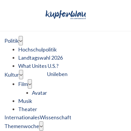
Politik
Hochschulpolitik
Landtagswahl 2026
What Unites U.S.?
Unileben
Kultur
Film
Avatar
Musik
Theater
Internationales
Wissenschaft
Themenwoche