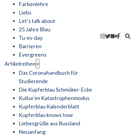
Farbenlehre
Liebs
Let’s talk about
25 Jahre Blau
Tu-es-day
Barrieren
Evergreens
Artikelreihen
Das Coronahandbuch für
Studierende
Die Kupferblau Schmöker-Ecke
Kultur im Katastrophenmodus
Kupferblau Kalenderblatt
Kupferblau knows how
Liebesgrüße aus Russland
Neuanfang