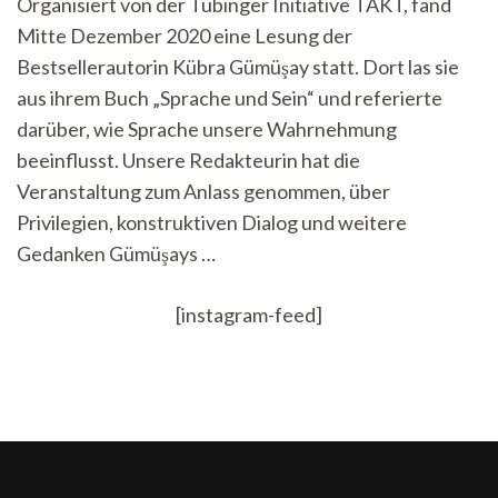
Organisiert von der Tübinger Initiative TAKT, fand
Gesellschaft:
Mitte Dezember 2020 eine Lesung der
Gedanken
zur
Bestsellerautorin Kübra Gümüşay statt. Dort las sie
Lesung
aus ihrem Buch „Sprache und Sein“ und referierte
von
Kübra
darüber, wie Sprache unsere Wahrnehmung
Gümüşay
beeinflusst. Unsere Redakteurin hat die
Veranstaltung zum Anlass genommen, über
Privilegien, konstruktiven Dialog und weitere
Gedanken Gümüşays …
[instagram-feed]