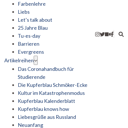
Farbenlehre
Liebs
Let’s talk about
25 Jahre Blau
Tu-es-day
Barrieren
Evergreens
Artikelreihen
Das Coronahandbuch für
Studierende
Die Kupferblau Schmöker-Ecke
Kultur im Katastrophenmodus
Kupferblau Kalenderblatt
Kupferblau knows how
Liebesgrüße aus Russland
Neuanfang