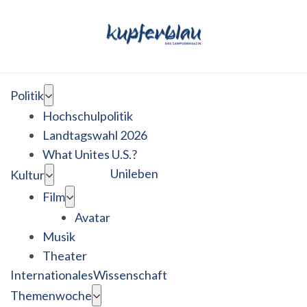
Politik
Hochschulpolitik
Landtagswahl 2026
What Unites U.S.?
Unileben
Kultur
Film
Avatar
Musik
Theater
Internationales
Wissenschaft
Themenwoche