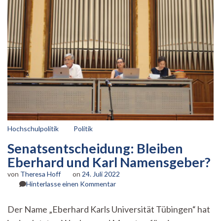
Hochschulpolitik
Politik
Senatsentscheidung: Bleiben
Eberhard und Karl Namensgeber?
von
Theresa Hoff
on
24. Juli 2022
zu
Hinterlasse einen Kommentar
Senatsentscheidung:
Bleiben
Der Name „Eberhard Karls Universität Tübingen“ hat
Eberhard