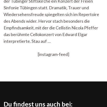
der Tübinger Stiftskirche ein Konzert der Freien
Tübinger
Stiftskirche
Sinfonie Tübingen statt. Dramatik, Trauer und
Wiedersehensfreude spiegelten sich im Repertoire
des Abends wider. Hervor stach besonders die
Empfindsamkeit, mit der die Cellistin Nicola Pfeffer
das berühmte Cellokonzert von Edward Elgar
interpretierte. Stau auf …
[instagram-feed]
Du findest uns auch bei: