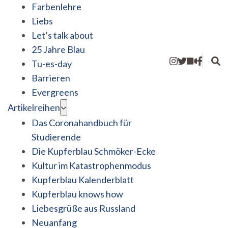
Farbenlehre
Liebs
Let’s talk about
25 Jahre Blau
Tu-es-day
Barrieren
Evergreens
Artikelreihen
Das Coronahandbuch für
Studierende
Die Kupferblau Schmöker-Ecke
Kultur im Katastrophenmodus
Kupferblau Kalenderblatt
Kupferblau knows how
Liebesgrüße aus Russland
Neuanfang