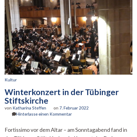
Kultur
Winterkonzert in der Tübinger
Stiftskirche
von
Katharina Steffen
on
7. Februar 2022
zu
Hinterlasse einen Kommentar
Winterkonzert
in
Fortissimo vor dem Altar – am Sonntagabend fand in
der