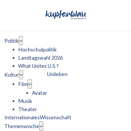
Politik
Hochschulpolitik
Landtagswahl 2026
What Unites U.S.?
Unileben
Kultur
Film
Avatar
Musik
Theater
Internationales
Wissenschaft
Themenwoche