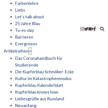
Farbenlehre
Liebs
Let’s talk about
25 Jahre Blau
Tu-es-day
Barrieren
Evergreens
Artikelreihen
Das Coronahandbuch für
Studierende
Die Kupferblau Schmöker-Ecke
Kultur im Katastrophenmodus
Kupferblau Kalenderblatt
Kupferblau knows how
Liebesgrüße aus Russland
Neuanfang