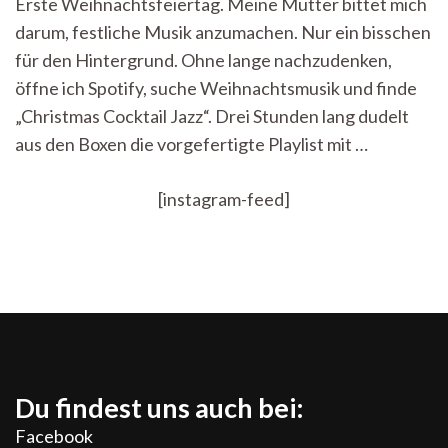
Erste Weihnachtsfeiertag. Meine Mutter bittet mich
musikalischer
Big
darum, festliche Musik anzumachen. Nur ein bisschen
Brother?
für den Hintergrund. Ohne lange nachzudenken,
öffne ich Spotify, suche Weihnachtsmusik und finde
„Christmas Cocktail Jazz“. Drei Stunden lang dudelt
aus den Boxen die vorgefertigte Playlist mit …
[instagram-feed]
Du findest uns auch bei:
Facebook