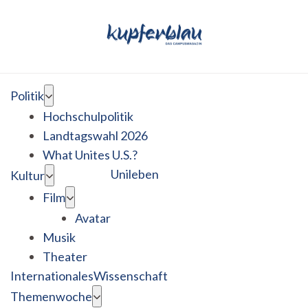
Politik
Hochschulpolitik
Landtagswahl 2026
What Unites U.S.?
Unileben
Kultur
Film
Avatar
Musik
Theater
Internationales
Wissenschaft
Themenwoche