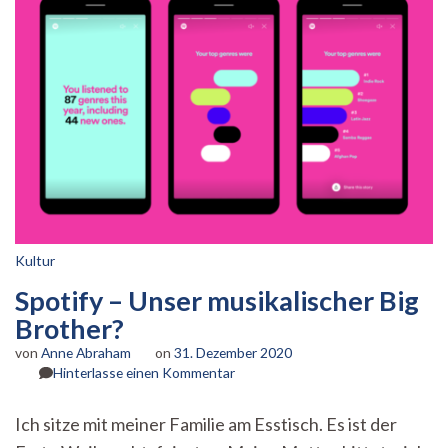
Kultur
Spotify – Unser musikalischer Big
Brother?
von
Anne Abraham
on
31. Dezember 2020
zu
Hinterlasse einen Kommentar
Spotify
–
Ich sitze mit meiner Familie am Esstisch. Es ist der
Unser