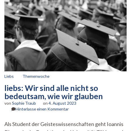
Liebs
Themenwoche
liebs: Wir sind alle nicht so
bedeutsam, wie wir glauben
von
Sophie Traub
on
4. August 2023
zu
Hinterlasse einen Kommentar
liebs:
Wir
Als Student der Geisteswissenschaften geht Ioannis
sind