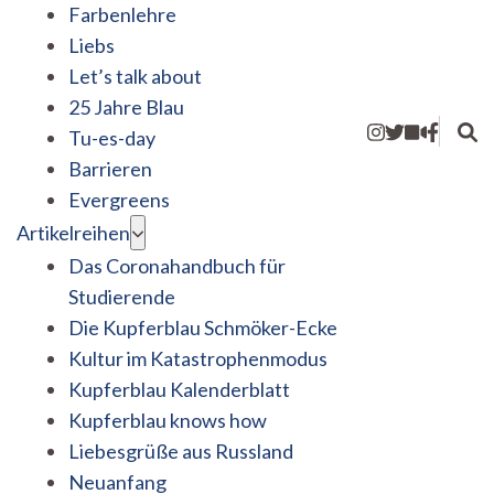
Farbenlehre
Liebs
Let’s talk about
25 Jahre Blau
Tu-es-day
Barrieren
Evergreens
Artikelreihen
Das Coronahandbuch für
Studierende
Die Kupferblau Schmöker-Ecke
Kultur im Katastrophenmodus
Kupferblau Kalenderblatt
Kupferblau knows how
Liebesgrüße aus Russland
Neuanfang