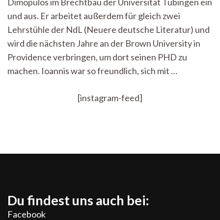
Dimopulos im Brechtbau der Universität Tübingen ein
alle
nicht
und aus. Er arbeitet außerdem für gleich zwei
so
Lehrstühle der NdL (Neuere deutsche Literatur) und
bedeutsam,
wie
wird die nächsten Jahre an der Brown University in
wir
Providence verbringen, um dort seinen PHD zu
glauben
machen. Ioannis war so freundlich, sich mit …
[instagram-feed]
Du findest uns auch bei:
Facebook