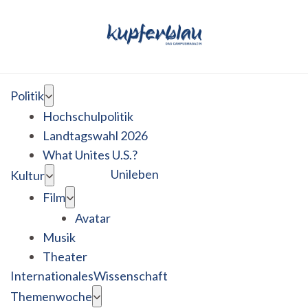
Politik
Hochschulpolitik
Landtagswahl 2026
What Unites U.S.?
Unileben
Kultur
Film
Avatar
Musik
Theater
Internationales
Wissenschaft
Themenwoche