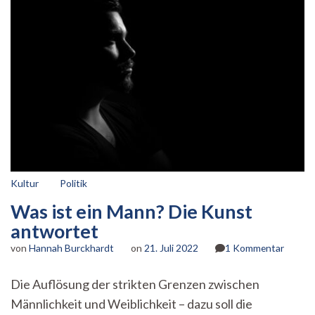
Kultur
Politik
Was ist ein Mann? Die Kunst
antwortet
zu
von
Hannah Burckhardt
on
21. Juli 2022
1 Kommentar
Was
ist
Die Auflösung der strikten Grenzen zwischen
ein
Männlichkeit und Weiblichkeit – dazu soll die
Mann?