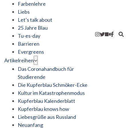
Farbenlehre
Liebs
Let’s talk about
25 Jahre Blau
Tu-es-day
Barrieren
Evergreens
Artikelreihen
Das Coronahandbuch für
Studierende
Die Kupferblau Schmöker-Ecke
Kultur im Katastrophenmodus
Kupferblau Kalenderblatt
Kupferblau knows how
Liebesgrüße aus Russland
Neuanfang