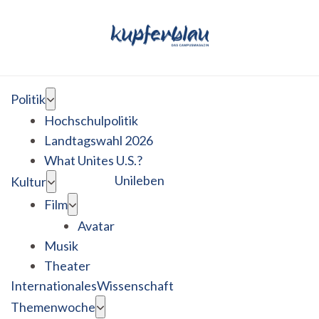
Politik
Hochschulpolitik
Landtagswahl 2026
What Unites U.S.?
Unileben
Kultur
Film
Avatar
Musik
Theater
Internationales
Wissenschaft
Themenwoche