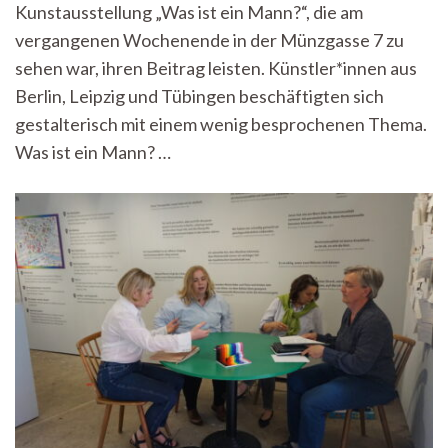
Die
Kunstausstellung „Was ist ein Mann?“, die am
Kunst
vergangenen Wochenende in der Münzgasse 7 zu
antwor
sehen war, ihren Beitrag leisten. Künstler*innen aus
Berlin, Leipzig und Tübingen beschäftigten sich
gestalterisch mit einem wenig besprochenen Thema.
Was ist ein Mann? …