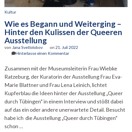
Kultur
Wie es Begann und Weiterging –
Hinter den Kulissen der Queeren
Ausstellung
von
Jana Svetlolobov
on
21. Juli 2022
zu
Hinterlasse einen Kommentar
Wie
es
Zusammen mit der Museumsleiterin Frau Wiebke
Begann
Ratzeburg, der Kuratorin der Ausstellung Frau Eva-
und
Weiterging
Marie Blattner und Frau Lena Leinich, lichtet
–
Kupferblau die Ideen hinter der Ausstellung „Queer
Hinter
den
durch Tübingen“ in einem Interview und stößt dabei
Kulissen
auf das ein oder andere unerwartete Detail. Besucht
der
habe ich die Ausstellung „Queer durch Tübingen“
Queeren
Ausstellung
schon …