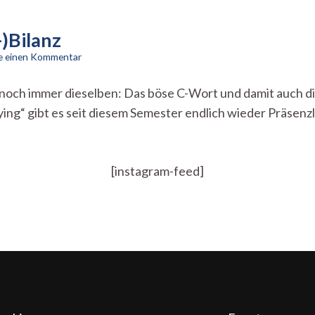
)Bilanz
zu
se einen Kommentar
Präsenzlehre
–
ind noch immer dieselben: Das böse C-Wort und damit auch
eine
ing“ gibt es seit diesem Semester endlich wieder Präsen
(Zwischen-)Bilanz
[instagram-feed]