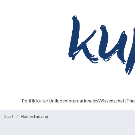
Politik
Kultur
Unileben
Internationales
Wissenschaft
The
Start
/
Homestudying