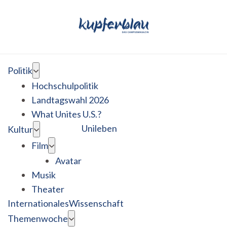
Politik
Hochschulpolitik
Landtagswahl 2026
What Unites U.S.?
Unileben
Kultur
Film
Avatar
Musik
Theater
Internationales
Wissenschaft
Themenwoche