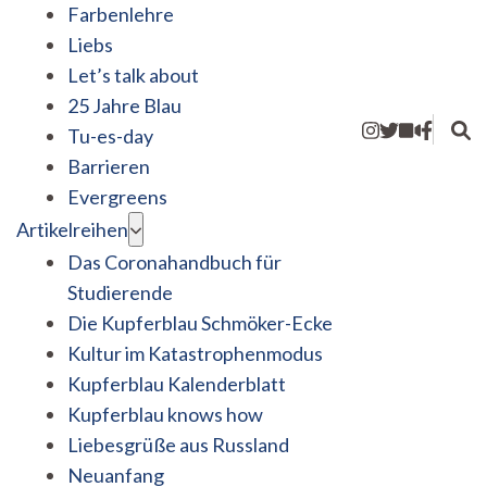
Farbenlehre
Liebs
Let’s talk about
25 Jahre Blau
Tu-es-day
Barrieren
Evergreens
Artikelreihen
Das Coronahandbuch für
Studierende
Die Kupferblau Schmöker-Ecke
Kultur im Katastrophenmodus
Kupferblau Kalenderblatt
Kupferblau knows how
Liebesgrüße aus Russland
Neuanfang