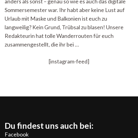
anders als sonst – genau so wie es auch das digitale
ein:
Drei
Sommersemester war. Ihr habt aber keine Lust auf
Tage
Urlaub mit Maske und Balkonien ist euch zu
in
den
langweilig? Kein Grund, Trübsal zu blasen! Unsere
Vogesen
Redakteurin hat tolle Wanderrouten für euch
zusammengestellt, die ihr bei …
[instagram-feed]
Du findest uns auch bei:
Facebook