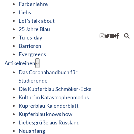
Farbenlehre
Liebs
Let’s talk about
25 Jahre Blau
Tu-es-day
Barrieren
Evergreens
Artikelreihen
Das Coronahandbuch für
Studierende
Die Kupferblau Schmöker-Ecke
Kultur im Katastrophenmodus
Kupferblau Kalenderblatt
Kupferblau knows how
Liebesgrüße aus Russland
Neuanfang