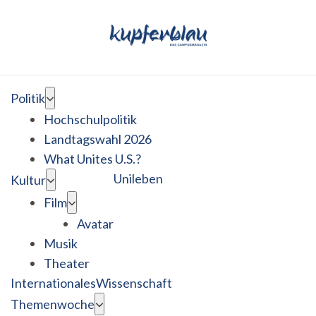
Politik
Hochschulpolitik
Landtagswahl 2026
What Unites U.S.?
Unileben
Kultur
Film
Avatar
Musik
Theater
Internationales
Wissenschaft
Themenwoche