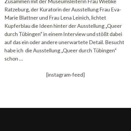
Zusammen mit der Museumsleiterin Frau Wiebke
Begann
Ratzeburg, der Kuratorin der Ausstellung Frau Eva-
und
Weiterging
Marie Blattner und Frau Lena Leinich, lichtet
–
Kupferblau die Ideen hinter der Ausstellung „Queer
Hinter
den
durch Tübingen“ in einem Interview und stößt dabei
Kulissen
auf das ein oder andere unerwartete Detail. Besucht
der
habe ich die Ausstellung „Queer durch Tübingen“
Queeren
Ausstellung
schon …
[instagram-feed]