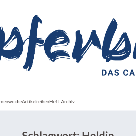
menwoche
Artikelreihen
Heft-Archiv
Schlagwort:
Heldin