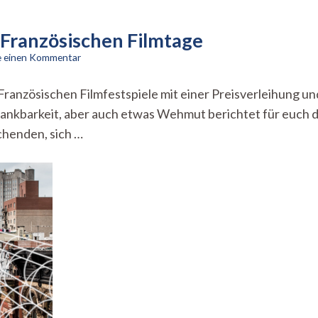
. Französischen Filmtage
zu
e einen Kommentar
Es
lebe
ranzösischen Filmfestspiele mit einer Preisverleihung un
der
ankbarkeit, aber auch etwas Wehmut berichtet für euch di
Film!–
oder:
chenden, sich …
die
39.
Französischen
Filmtage