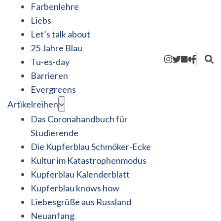
Farbenlehre
Liebs
Let’s talk about
25 Jahre Blau
Tu-es-day
Barrieren
Evergreens
Artikelreihen
Das Coronahandbuch für
Studierende
Die Kupferblau Schmöker-Ecke
Kultur im Katastrophenmodus
Kupferblau Kalenderblatt
Kupferblau knows how
Liebesgrüße aus Russland
Neuanfang