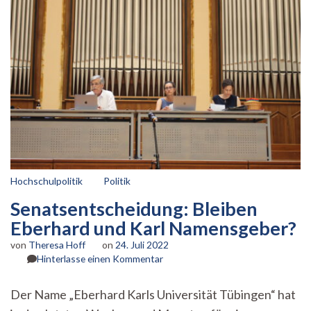
Hochschulpolitik
Politik
Senatsentscheidung: Bleiben
Eberhard und Karl Namensgeber?
von
Theresa Hoff
on
24. Juli 2022
zu
Hinterlasse einen Kommentar
Senatsentscheidung:
Bleiben
Der Name „Eberhard Karls Universität Tübingen“ hat
Eberhard