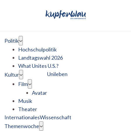
Politik
Hochschulpolitik
Landtagswahl 2026
What Unites U.S.?
Unileben
Kultur
Film
Avatar
Musik
Theater
Internationales
Wissenschaft
Themenwoche