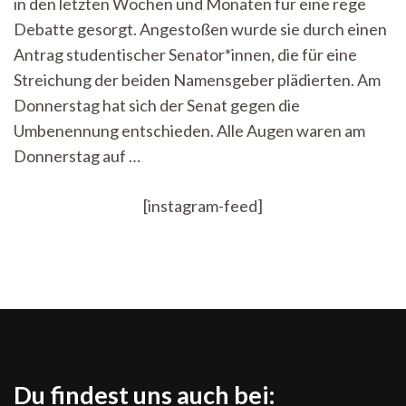
in den letzten Wochen und Monaten für eine rege
und
Karl
Debatte gesorgt. Angestoßen wurde sie durch einen
Namensgeber?
Antrag studentischer Senator*innen, die für eine
Streichung der beiden Namensgeber plädierten. Am
Donnerstag hat sich der Senat gegen die
Umbenennung entschieden. Alle Augen waren am
Donnerstag auf …
[instagram-feed]
Du findest uns auch bei: