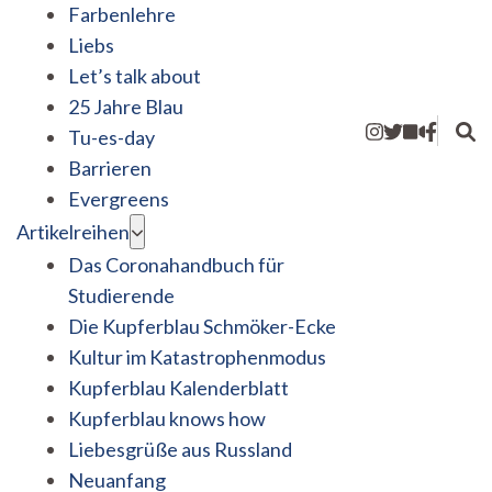
Farbenlehre
Liebs
Let’s talk about
25 Jahre Blau
Tu-es-day
Barrieren
Evergreens
Artikelreihen
Das Coronahandbuch für
Studierende
Die Kupferblau Schmöker-Ecke
Kultur im Katastrophenmodus
Kupferblau Kalenderblatt
Kupferblau knows how
Liebesgrüße aus Russland
Neuanfang