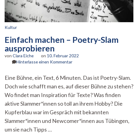
Kultur
Einfach machen – Poetry-Slam
ausprobieren
von
Clara Eiche
on
10. Februar 2022
zu
Hinterlasse einen Kommentar
Einfach
machen
Eine Bühne, ein Text, 6 Minuten. Das ist Poetry-Slam.
–
Doch wie schafft man es, auf dieser Bühne zu stehen?
Poetry-
Slam
Wo findet man Inspiration für Texte? Was finden
ausprobieren
aktive Slammer*innen so toll an ihrem Hobby? Die
Kupferblau war im Gespräch mit bekannten
Slammer*innen und Newcomer*innen aus Tübingen,
um sie nach Tipps …