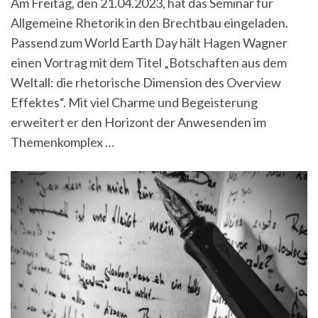
Am Freitag, den 21.04.2023, hat das Seminar für
von
Allgemeine Rhetorik in den Brechtbau eingeladen.
oben:
Der
Passend zum World Earth Day hält Hagen Wagner
Overview
einen Vortrag mit dem Titel „Botschaften aus dem
Effekt
mal
Weltall: die rhetorische Dimension des Overview
rhetorisch
Effektes“. Mit viel Charme und Begeisterung
erweitert er den Horizont der Anwesenden im
Themenkomplex …