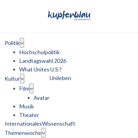
Politik
Hochschulpolitik
Landtagswahl 2026
What Unites U.S.?
Unileben
Kultur
Film
Avatar
Musik
Theater
Internationales
Wissenschaft
Themenwoche