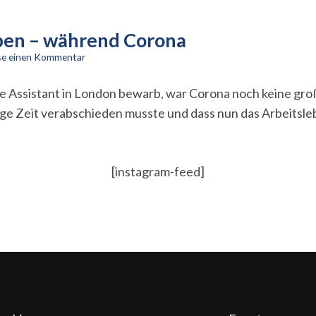
eben – während Corona
zu
se einen Kommentar
Vom
Studi-
uage Assistant in London bewarb, war Corona noch keine gr
Leben
ige Zeit verabschieden musste und dass nun das Arbeitsleb
ins
Arbeitsleben
–
während
Corona
[instagram-feed]