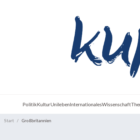
Politik
Kultur
Unileben
Internationales
Wissenschaft
The
Start
/
Großbritannien