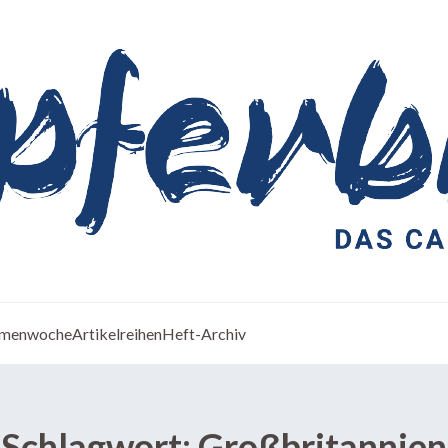
menwoche
Artikelreihen
Heft-Archiv
Schlagwort:
Großbritannien