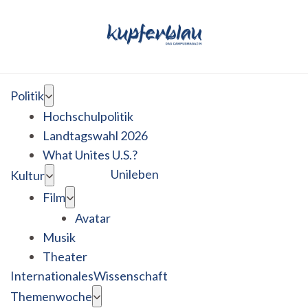
Politik
Hochschulpolitik
Landtagswahl 2026
What Unites U.S.?
Unileben
Kultur
Film
Avatar
Musik
Theater
Internationales
Wissenschaft
Themenwoche