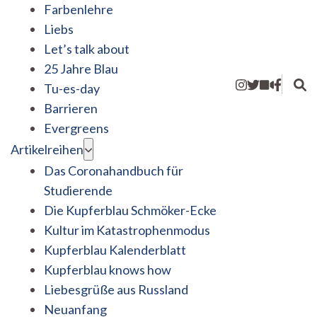
Farbenlehre
Liebs
Let’s talk about
25 Jahre Blau
Tu-es-day
Barrieren
Evergreens
Artikelreihen
Das Coronahandbuch für
Studierende
Die Kupferblau Schmöker-Ecke
Kultur im Katastrophenmodus
Kupferblau Kalenderblatt
Kupferblau knows how
Liebesgrüße aus Russland
Neuanfang