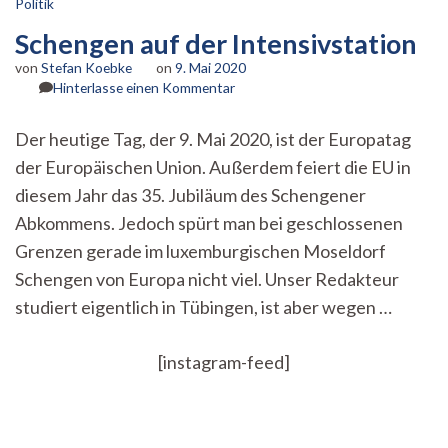
Politik
Schengen auf der Intensivstation
von
Stefan Koebke
on
9. Mai 2020
zu
Hinterlasse einen Kommentar
Schengen
auf
Der heutige Tag, der 9. Mai 2020, ist der Europatag
der
der Europäischen Union. Außerdem feiert die EU in
Intensivstation
diesem Jahr das 35. Jubiläum des Schengener
Abkommens. Jedoch spürt man bei geschlossenen
Grenzen gerade im luxemburgischen Moseldorf
Schengen von Europa nicht viel. Unser Redakteur
studiert eigentlich in Tübingen, ist aber wegen …
[instagram-feed]