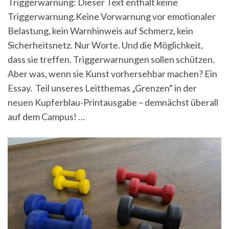
Triggerwarnung: Dieser Text enthält keine
Gefühle:
Triggerwarnung.Keine Vorwarnung vor emotionaler
Was
Triggerwarnungen
Belastung, kein Warnhinweis auf Schmerz, kein
mit
Sicherheitsnetz. Nur Worte. Und die Möglichkeit,
Kunst
machen
dass sie treffen. Triggerwarnungen sollen schützen.
Aber was, wenn sie Kunst vorhersehbar machen? Ein
Essay. Teil unseres Leitthemas „Grenzen“ in der
neuen Kupferblau-Printausgabe – demnächst überall
auf dem Campus! …