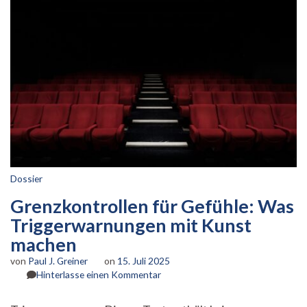
Dossier
Grenzkontrollen für Gefühle: Was
Triggerwarnungen mit Kunst
machen
von
Paul J. Greiner
on
15. Juli 2025
zu
Hinterlasse einen Kommentar
Grenzkontrollen
für