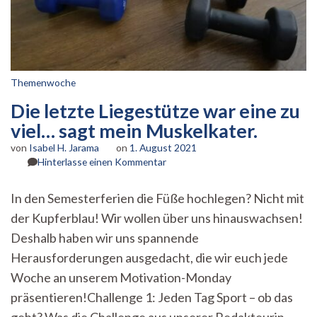
Themenwoche
Die letzte Liegestütze war eine zu
viel… sagt mein Muskelkater.
von
Isabel H. Jarama
on
1. August 2021
zu
Hinterlasse einen Kommentar
Die
letzte
In den Semesterferien die Füße hochlegen? Nicht mit
Liegestütze
der Kupferblau! Wir wollen über uns hinauswachsen!
war
eine
Deshalb haben wir uns spannende
zu
Herausforderungen ausgedacht, die wir euch jede
viel…
sagt
Woche an unserem Motivation-Monday
mein
präsentieren!Challenge 1: Jeden Tag Sport – ob das
Muskelkater.