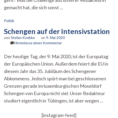
geht? Was die Challenge aus unserer Redakteurin
gemacht hat, die sich sonst …
Politik
Schengen auf der Intensivstation
von
Stefan Koebke
on
9. Mai 2020
zu
Hinterlasse einen Kommentar
Schengen
auf
Der heutige Tag, der 9. Mai 2020, ist der Europatag
der
der Europäischen Union. Außerdem feiert die EU in
Intensivstation
diesem Jahr das 35. Jubiläum des Schengener
Abkommens. Jedoch spürt man bei geschlossenen
Grenzen gerade im luxemburgischen Moseldorf
Schengen von Europa nicht viel. Unser Redakteur
studiert eigentlich in Tübingen, ist aber wegen …
[instagram-feed]