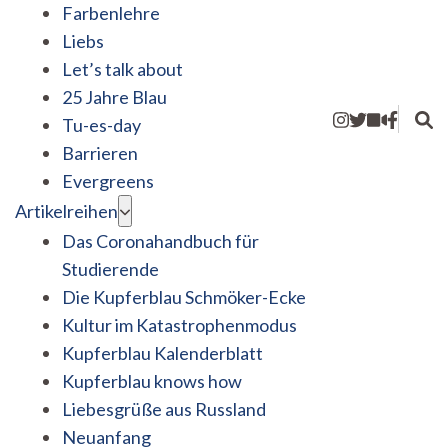
Farbenlehre
Liebs
Let’s talk about
25 Jahre Blau
Tu-es-day
Barrieren
Evergreens
Artikelreihen
Das Coronahandbuch für
Studierende
Die Kupferblau Schmöker-Ecke
Kultur im Katastrophenmodus
Kupferblau Kalenderblatt
Kupferblau knows how
Liebesgrüße aus Russland
Neuanfang