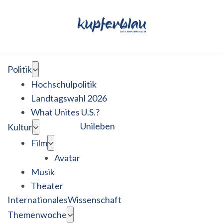
Politik
Hochschulpolitik
Landtagswahl 2026
What Unites U.S.?
Unileben
Kultur
Film
Avatar
Musik
Theater
Internationales
Wissenschaft
Themenwoche