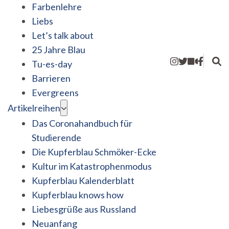
Farbenlehre
Liebs
Let’s talk about
25 Jahre Blau
Tu-es-day
Barrieren
Evergreens
Artikelreihen
Das Coronahandbuch für
Studierende
Die Kupferblau Schmöker-Ecke
Kultur im Katastrophenmodus
Kupferblau Kalenderblatt
Kupferblau knows how
Liebesgrüße aus Russland
Neuanfang