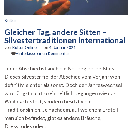
Kultur
Gleicher Tag, andere Sitten –
Silvestertraditionen international
von
Kultur Online
on
4. Januar 2021
zu
Hinterlasse einen Kommentar
Gleicher
Tag,
Jeder Abschied ist auch ein Neubeginn, heißt es.
andere
Dieses Silvester fiel der Abschied vom Vorjahr wohl
Sitten
–
definitiv leichter als sonst. Doch der Jahreswechsel
Silvestertraditionen
wird längst nicht so einheitlich begangen wie das
international
Weihnachtsfest, sondern besitzt viele
Traditionslinien. Je nachdem, auf welchem Erdteil
man sich befindet, gibt es andere Bräuche,
Dresscodes oder …