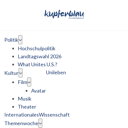
Politik
Hochschulpolitik
Landtagswahl 2026
What Unites U.S.?
Unileben
Kultur
Film
Avatar
Musik
Theater
Internationales
Wissenschaft
Themenwoche