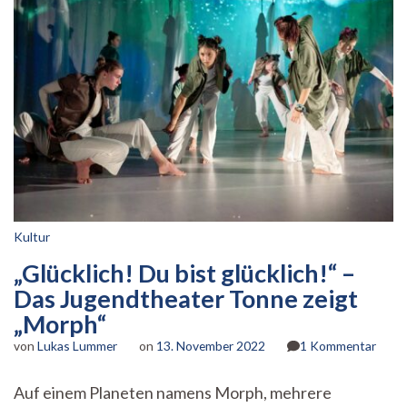
Kultur
„Glücklich! Du bist glücklich!“ –
Das Jugendtheater Tonne zeigt
„Morph“
zu
von
Lukas Lummer
on
13. November 2022
1 Kommentar
„Glüc
Du
Auf einem Planeten namens Morph, mehrere
bist