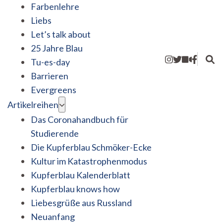
Farbenlehre
Liebs
Let’s talk about
25 Jahre Blau
Tu-es-day
Barrieren
Evergreens
Artikelreihen
Das Coronahandbuch für
Studierende
Die Kupferblau Schmöker-Ecke
Kultur im Katastrophenmodus
Kupferblau Kalenderblatt
Kupferblau knows how
Liebesgrüße aus Russland
Neuanfang