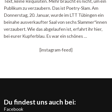
Text, keine Requisiten. Mehr braucht es nicht, um ein
Poetry-
Slam
Publikum zu verzaubern. Das ist Poetry-Slam. Am
Tübingen
Donnerstag, 20. Januar, wurde im LTT Tübingen ein
beinahe ausverkaufter Saal von sechs Slammer*innen
verzaubert. Wie das abgelaufen ist, erfahrt ihr hier,
bei eurer Kupferblau. Es war ein schönes …
[instagram-feed]
Du findest uns auch bei:
Facebook