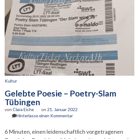
Kultur
Gelebte Poesie – Poetry-Slam
Tübingen
von
Clara Eiche
on
21. Januar 2022
zu
Hinterlasse einen Kommentar
Gelebte
Poesie
6 Minuten, einen leidenschaftlich vorgetragenen
–