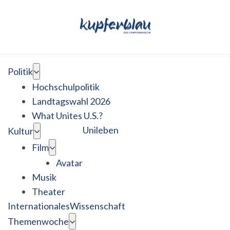
Politik
Hochschulpolitik
Landtagswahl 2026
What Unites U.S.?
Unileben
Kultur
Film
Avatar
Musik
Theater
Internationales
Wissenschaft
Themenwoche