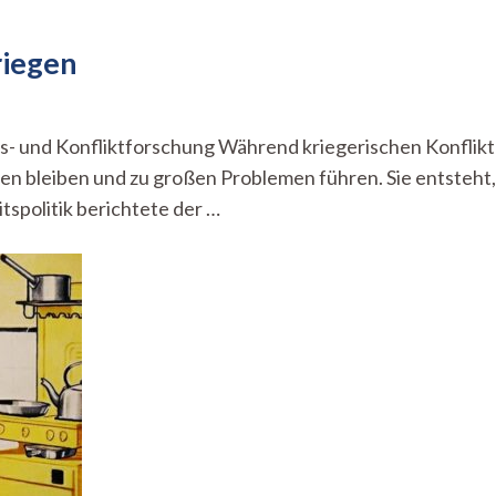
riegen
zu
Männer
und
ens- und Konfliktforschung Während kriegerischen Konflik
Männlichkeit
n bleiben und zu großen Problemen führen. Sie entsteht
n
Kriegen
spolitik berichtete der …