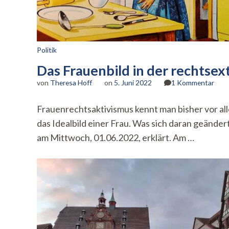
Politik
Das Frauenbild in der rechtsex
zu
von
Theresa Hoff
on
5. Juni 2022
1 Kommentar
Das
Frau
Frauenrechtsaktivismus kennt man bisher vor al
in
das Idealbild einer Frau. Was sich daran geände
der
rech
am Mittwoch, 01.06.2022, erklärt. Am …
Szen
–
Ein
Vort
von
Julia
Haa