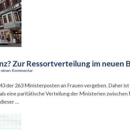
nz? Zur Ressortverteilung im neuen
zu
e einen Kommentar
Ist
Männlichkeit
43 der 263 Ministerposten an Frauen vergeben. Daher ist e
eine
mals eine paritätische Verteilung der Ministerien zwisc
Kompetenz?
Zur
dieser …
Ressortverteilung
im
neuen
Bundeskabinett