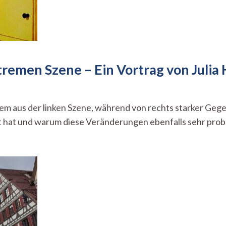
tremen Szene – Ein Vortrag von Julia
enbild
lem aus der linken Szene, während von rechts starker Ge
rt hat und warum diese Veränderungen ebenfalls sehr probl
tsextremen
e
rag
s