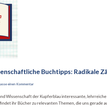
senschaftliche Buchtipps: Radikale Z
zu
lasse einen Kommentar
Must
read
ik und Wissenschaft der Kupferblau interessante, lehrreic
–
r findet ihr Bücher zu relevanten Themen, die uns gerade 
politische