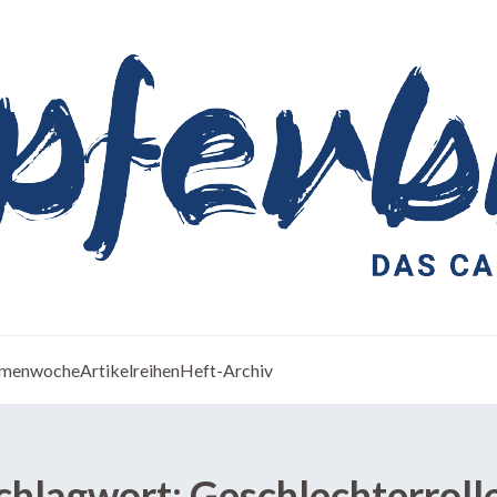
menwoche
Artikelreihen
Heft-Archiv
chlagwort:
Geschlechterroll