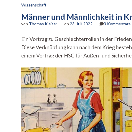
Wissenschaft
Männer und Männlichkeit in K
von
Thomas Kleiser
on
23. Juli 2022
3 Kommentare
Ein Vortrag zu Geschlechterrollen in der Fried
Diese Verknüpfung kann nach dem Krieg bestehe
i
einem Vortrag der HSG für Außen- und Sicherheit