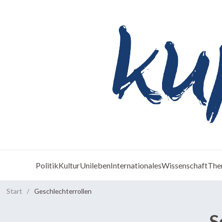
Politik
Kultur
Unileben
Internationales
Wissenschaft
The
Start
/
Geschlechterrollen
S