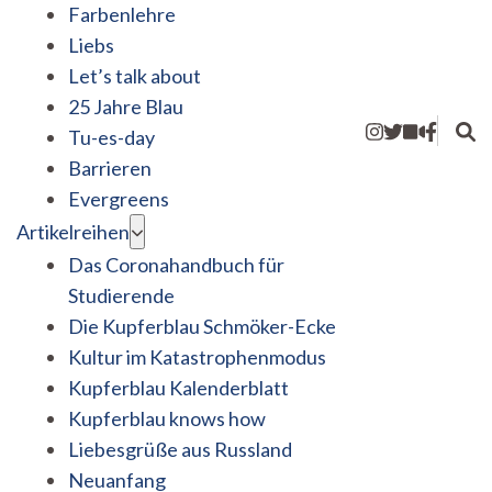
Farbenlehre
Liebs
Let’s talk about
25 Jahre Blau
Tu-es-day
Barrieren
Evergreens
Artikelreihen
Das Coronahandbuch für
Studierende
Die Kupferblau Schmöker-Ecke
Kultur im Katastrophenmodus
Kupferblau Kalenderblatt
Kupferblau knows how
Liebesgrüße aus Russland
Neuanfang