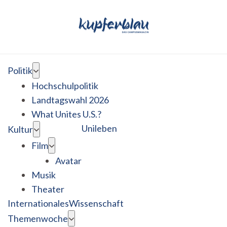
Politik
Hochschulpolitik
Landtagswahl 2026
What Unites U.S.?
Unileben
Kultur
Film
Avatar
Musik
Theater
Internationales
Wissenschaft
Themenwoche