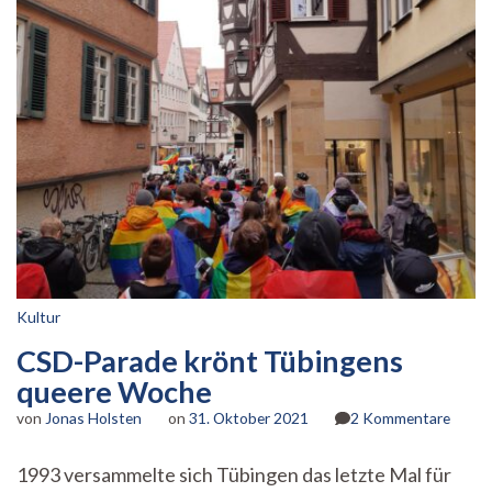
Kultur
CSD-Parade krönt Tübingens
queere Woche
zu
von
Jonas Holsten
on
31. Oktober 2021
2 Kommentare
CSD-
Parad
1993 versammelte sich Tübingen das letzte Mal für
krönt