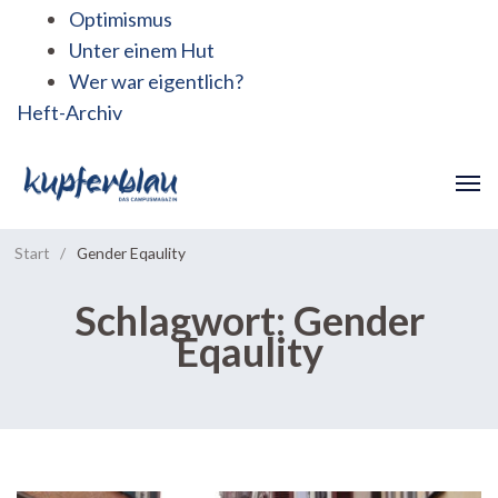
Optimismus
Unter einem Hut
Wer war eigentlich?
Heft-Archiv
Start
/
Gender Eqaulity
Schlagwort:
Gender
Eqaulity