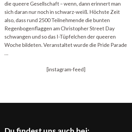
die queere Gesellschaft – wenn, dann erinnert man
Tübin
queer
sich daran nur noch in schwarz-weiß. Höchste Zeit
Woch
also, dass rund 2500 Teilnehmende die bunten
Regenbogenflaggen am Christopher Street Day
schwangen und so das I-Tüpfelchen der queeren
Woche bildeten. Veranstaltet wurde die Pride Parade
…
[instagram-feed]
Du findest uns auch bei: