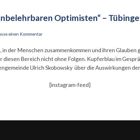
 unbelehrbaren Optimisten“ – Tübinge
zu
lasse einen Kommentar
„Ich
bezeichne
ution, in der Menschen zusammenkommen und ihren Glauben 
mich
ür diesen Bereich nicht ohne Folgen. Kupferblau im Gespr
gerne
als
engemeinde Ulrich Skobowsky über die Auswirkungen de
unbelehrbaren
Optimisten“
–
[instagram-feed]
Tübinger
Pfarrer
Ulrich
Skoboswky
im
Gespräch