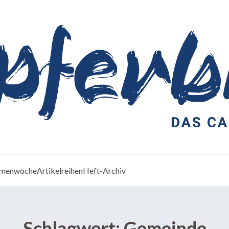
menwoche
Artikelreihen
Heft-Archiv
Schlagwort:
Gemeinde