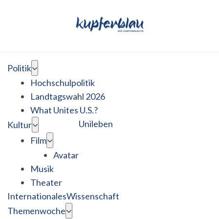
Politik
Hochschulpolitik
Landtagswahl 2026
What Unites U.S.?
Unileben
Kultur
Film
Avatar
Musik
Theater
Internationales
Wissenschaft
Themenwoche