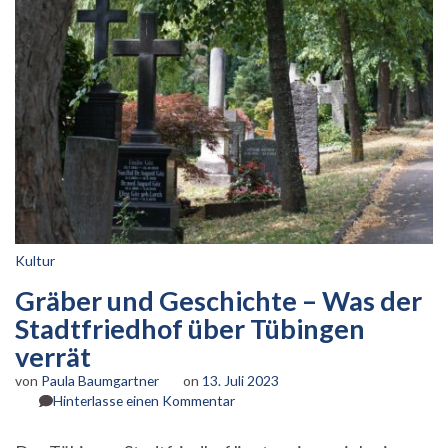
Kultur
Gräber und Geschichte – Was der
Stadtfriedhof über Tübingen
verrät
von
Paula Baumgartner
on
13. Juli 2023
zu
Hinterlasse einen Kommentar
Gräber
und