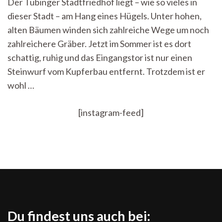
Der Tübinger Stadtfriedhof liegt – wie so vieles in
Geschichte
dieser Stadt – am Hang eines Hügels. Unter hohen,
–
Was
alten Bäumen winden sich zahlreiche Wege um noch
der
zahlreichere Gräber. Jetzt im Sommer ist es dort
Stadtfriedhof
über
schattig, ruhig und das Eingangstor ist nur einen
Tübingen
Steinwurf vom Kupferbau entfernt. Trotzdem ist er
verrät
wohl …
[instagram-feed]
Du findest uns auch bei: