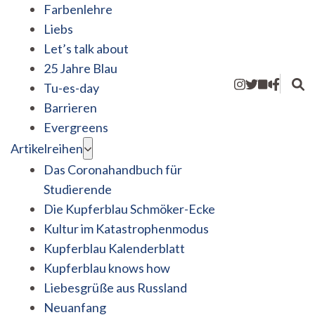
Farbenlehre
Liebs
Let’s talk about
25 Jahre Blau
Tu-es-day
Barrieren
Evergreens
Artikelreihen
Das Coronahandbuch für
Studierende
Die Kupferblau Schmöker-Ecke
Kultur im Katastrophenmodus
Kupferblau Kalenderblatt
Kupferblau knows how
Liebesgrüße aus Russland
Neuanfang