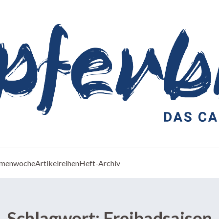
menwoche
Artikelreihen
Heft-Archiv
Schlagwort:
Freibadsaison