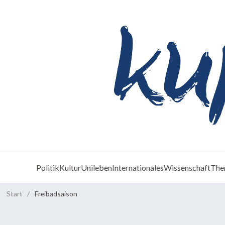
Politik
Kultur
Unileben
Internationales
Wissenschaft
The
Start
/
Freibadsaison