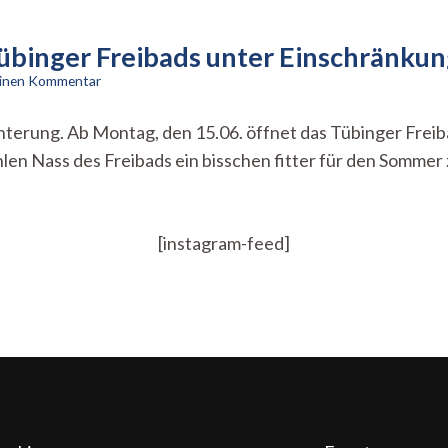
übinger Freibads unter Einschränku
zu
einen Kommentar
Kurzmeldung:
Eröffnung
ichterung. Ab Montag, den 15.06. öffnet das Tübinger Frei
des
en Nass des Freibads ein bisschen fitter für den Sommer
Tübinger
Freibads
unter
Einschränkungen
[instagram-feed]