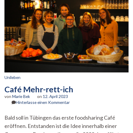
Unileben
Café Mehr-rett-ich
von
Marie Bek
on
12. April 2023
zu
Hinterlasse einen Kommentar
Café
Mehr-
Bald soll in Tübingen das erste foodsharing Café
rett-
eröffnen. Entstanden ist die Idee innerhalb einer
ich