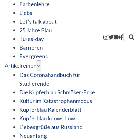
Farbenlehre
Liebs
Let’s talk about
25 Jahre Blau
Tu-es-day
Barrieren
Evergreens
Artikelreihen
Das Coronahandbuch für
Studierende
Die Kupferblau Schmöker-Ecke
Kultur im Katastrophenmodus
Kupferblau Kalenderblatt
Kupferblau knows how
Liebesgrüße aus Russland
Neuanfang