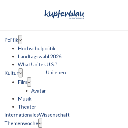
Politik
Hochschulpolitik
Landtagswahl 2026
What Unites U.S.?
Unileben
Kultur
Film
Avatar
Musik
Theater
Internationales
Wissenschaft
Themenwoche