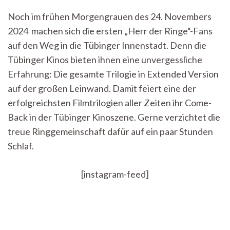
9
Noch im frühen Morgengrauen des 24. Novembers
bis
2024 machen sich die ersten „Herr der Ringe“-Fans
22
Uhr
auf den Weg in die Tübinger Innenstadt. Denn die
–
Tübinger Kinos bieten ihnen eine unvergessliche
Das
Kino
Erfahrung: Die gesamte Trilogie in Extended Version
Blaue
auf der großen Leinwand. Damit feiert eine der
Brücke
erfolgreichsten Filmtrilogien aller Zeiten ihr Come-
lädt
zu
Back in der Tübinger Kinoszene. Gerne verzichtet die
einer
treue Ringgemeinschaft dafür auf ein paar Stunden
Reise
durch
Schlaf.
Mittelerde
ein
[instagram-feed]