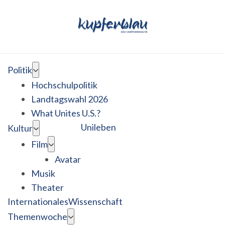
Politik
Hochschulpolitik
Landtagswahl 2026
What Unites U.S.?
Unileben
Kultur
Film
Avatar
Musik
Theater
Internationales
Wissenschaft
Themenwoche