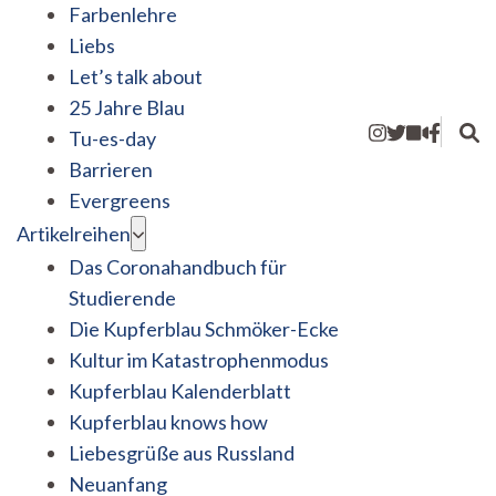
Farbenlehre
Liebs
Let’s talk about
25 Jahre Blau
Tu-es-day
Barrieren
Evergreens
Artikelreihen
Das Coronahandbuch für
Studierende
Die Kupferblau Schmöker-Ecke
Kultur im Katastrophenmodus
Kupferblau Kalenderblatt
Kupferblau knows how
Liebesgrüße aus Russland
Neuanfang