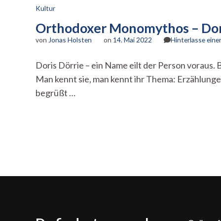
Kultur
Orthodoxer Monomythos – Dori
von
Jonas Holsten
on
14. Mai 2022
Hinterlasse ein
Doris Dörrie – ein Name eilt der Person voraus.
Man kennt sie, man kennt ihr Thema: Erzählunge
begrüßt …