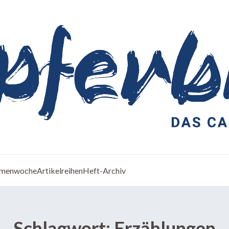
menwoche
Artikelreihen
Heft-Archiv
Schlagwort:
Erzählungen