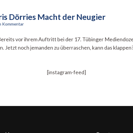
s Dörries Macht der Neugier
zu
en Kommentar
Orthodoxer
Monomythos
 Bereits vor ihrem Auftritt bei der 17. Tübinger Mediendo
–
n. Jetzt noch jemanden zu überraschen, kann das klappen?
Doris
Dörries
Macht
der
Neugier
[instagram-feed]