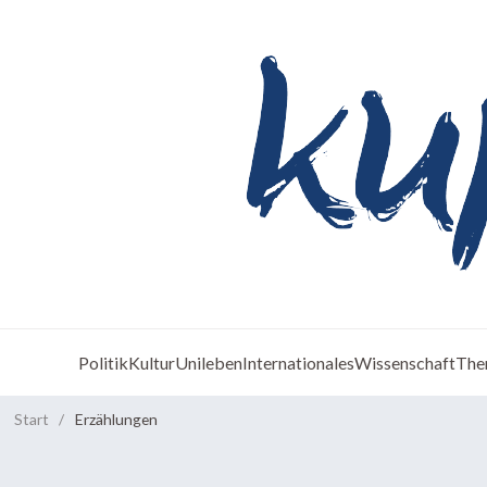
Politik
Kultur
Unileben
Internationales
Wissenschaft
The
Start
/
Erzählungen