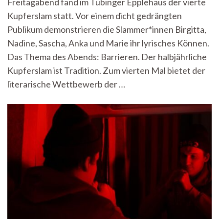
Freitagabend fand im Tübinger Epplehaus der vierte
Eine
Herzensangelegenheit
Kupferslam statt. Vor einem dicht gedrängten
Publikum demonstrieren die Slammer*innen Birgitta,
Nadine, Sascha, Anka und Marie ihr lyrisches Können.
Das Thema des Abends: Barrieren. Der halbjährliche
Kupferslam ist Tradition. Zum vierten Mal bietet der
literarische Wettbewerb der …