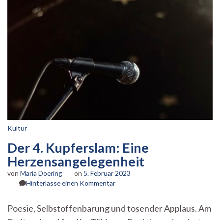
Kultur
Der 4. Kupferslam: Eine
Herzensangelegenheit
von
Maria Doering
on
5. Februar 2023
zu
Hinterlasse einen Kommentar
Der
4.
Poesie, Selbstoffenbarung und tosender Applaus. Am
Kupferslam: