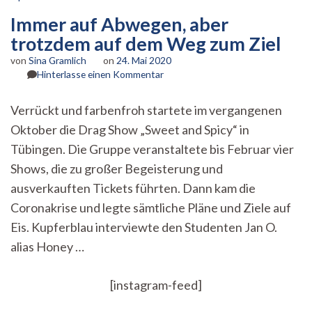
Immer auf Abwegen, aber
trotzdem auf dem Weg zum Ziel
von
Sina Gramlich
on
24. Mai 2020
zu
Hinterlasse einen Kommentar
Immer
auf
Verrückt und farbenfroh startete im vergangenen
Abwegen,
Oktober die Drag Show „Sweet and Spicy“ in
aber
trotzdem
Tübingen. Die Gruppe veranstaltete bis Februar vier
auf
Shows, die zu großer Begeisterung und
dem
Weg
ausverkauften Tickets führten. Dann kam die
zum
Coronakrise und legte sämtliche Pläne und Ziele auf
Ziel
Eis. Kupferblau interviewte den Studenten Jan O.
alias Honey …
[instagram-feed]