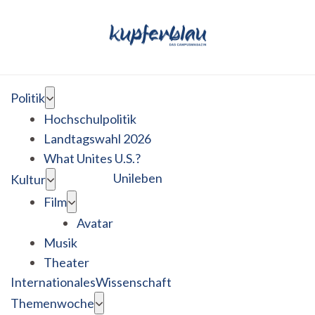
Politik
Hochschulpolitik
Landtagswahl 2026
What Unites U.S.?
Unileben
Kultur
Film
Avatar
Musik
Theater
Internationales
Wissenschaft
Themenwoche