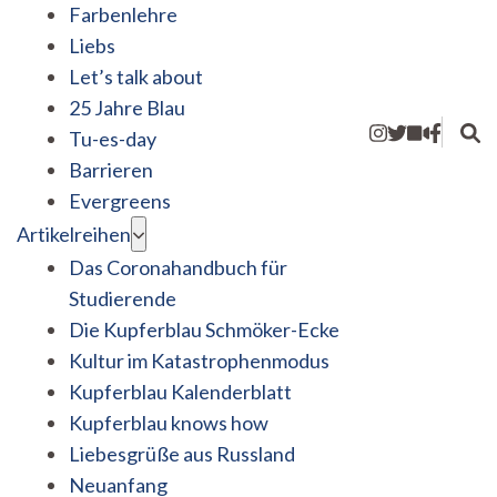
Farbenlehre
Liebs
Let’s talk about
25 Jahre Blau
Tu-es-day
Barrieren
Evergreens
Artikelreihen
Das Coronahandbuch für
Studierende
Die Kupferblau Schmöker-Ecke
Kultur im Katastrophenmodus
Kupferblau Kalenderblatt
Kupferblau knows how
Liebesgrüße aus Russland
Neuanfang