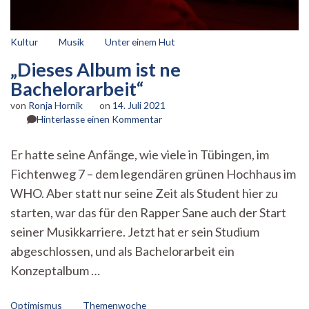
Kultur
Musik
Unter einem Hut
„Dieses Album ist ne
Bachelorarbeit“
von
Ronja Hornik
on
14. Juli 2021
zu
Hinterlasse einen Kommentar
„Dieses
Album
Er hatte seine Anfänge, wie viele in Tübingen, im
ist
Fichtenweg 7 – dem legendären grünen Hochhaus im
ne
Bachelorarbeit“
WHO. Aber statt nur seine Zeit als Student hier zu
starten, war das für den Rapper Sane auch der Start
seiner Musikkarriere. Jetzt hat er sein Studium
abgeschlossen, und als Bachelorarbeit ein
Konzeptalbum …
Optimismus
Themenwoche