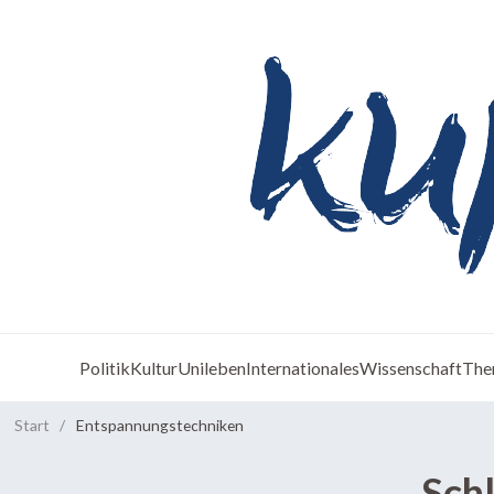
Politik
Kultur
Unileben
Internationales
Wissenschaft
The
Start
/
Entspannungstechniken
Sch