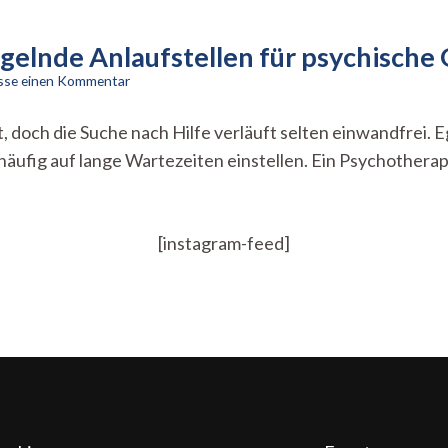
gelnde Anlaufstellen für psychische
zu
asse einen Kommentar
Langes
Warten
t, doch die Suche nach Hilfe verläuft selten einwandfrei.
auf
häufig auf lange Wartezeiten einstellen. Ein Psychothera
Licht
–
Mangelnde
Anlaufstellen
für
[instagram-feed]
psychische
Gesundheit
in
Tübingen