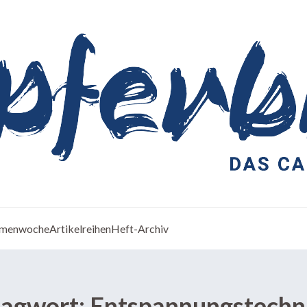
menwoche
Artikelreihen
Heft-Archiv
lagwort:
Entspannungstechn