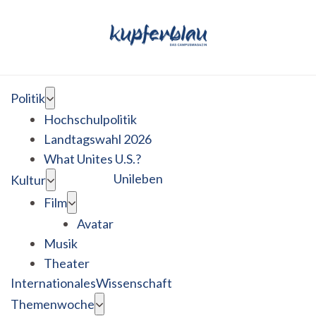
Politik
Hochschulpolitik
Landtagswahl 2026
What Unites U.S.?
Unileben
Kultur
Film
Avatar
Musik
Theater
Internationales
Wissenschaft
Themenwoche