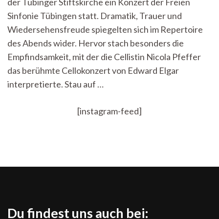
der Tübinger Stiftskirche ein Konzert der Freien
Tübinger
Stiftskirche
Sinfonie Tübingen statt. Dramatik, Trauer und
Wiedersehensfreude spiegelten sich im Repertoire
des Abends wider. Hervor stach besonders die
Empfindsamkeit, mit der die Cellistin Nicola Pfeffer
das berühmte Cellokonzert von Edward Elgar
interpretierte. Stau auf …
[instagram-feed]
Du findest uns auch bei: