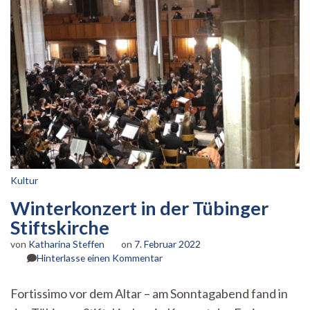
Kultur
Winterkonzert in der Tübinger
Stiftskirche
von
Katharina Steffen
on
7. Februar 2022
zu
Hinterlasse einen Kommentar
Winterkonzert
in
Fortissimo vor dem Altar – am Sonntagabend fand in
der