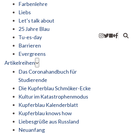
Farbenlehre
Liebs
Let’s talk about
25 Jahre Blau
Tu-es-day
Barrieren
Evergreens
Artikelreihen
Das Coronahandbuch für
Studierende
Die Kupferblau Schmöker-Ecke
Kultur im Katastrophenmodus
Kupferblau Kalenderblatt
Kupferblau knows how
Liebesgrüße aus Russland
Neuanfang