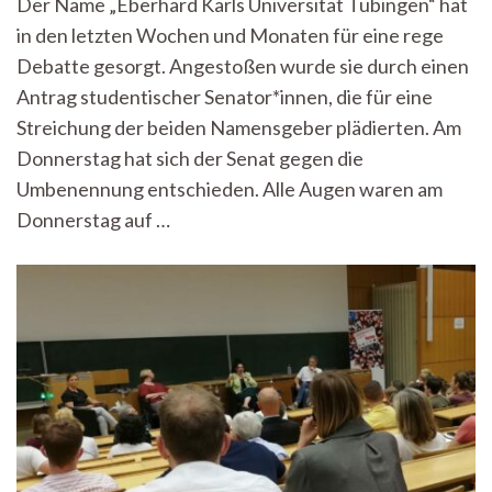
Der Name „Eberhard Karls Universität Tübingen“ hat
Eberhard
in den letzten Wochen und Monaten für eine rege
und
Karl
Debatte gesorgt. Angestoßen wurde sie durch einen
Namensgeber?
Antrag studentischer Senator*innen, die für eine
Streichung der beiden Namensgeber plädierten. Am
Donnerstag hat sich der Senat gegen die
Umbenennung entschieden. Alle Augen waren am
Donnerstag auf …