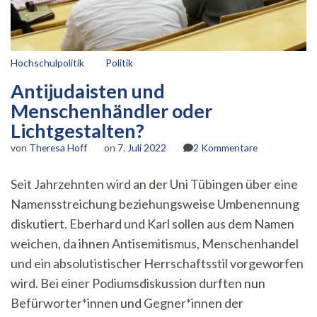
Hochschulpolitik
Politik
Antijudaisten und
Menschenhändler oder
Lichtgestalten?
zu
von
Theresa Hoff
on
7. Juli 2022
2 Kommentare
Antijudaisten
und
Seit Jahrzehnten wird an der Uni Tübingen über eine
Menschenhän
Namensstreichung beziehungsweise Umbenennung
oder
Lichtgestalte
diskutiert. Eberhard und Karl sollen aus dem Namen
weichen, da ihnen Antisemitismus, Menschenhandel
und ein absolutistischer Herrschaftsstil vorgeworfen
wird. Bei einer Podiumsdiskussion durften nun
Befürworter*innen und Gegner*innen der