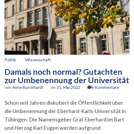
Politik
Wissenschaft
Damals noch normal? Gutachten
zur Umbenennung der Universität
zu
von
Anne Burckhardt
on
31. Mai 2022
6 Kommentare
Damals
noch
Schon seit Jahren diskutiert die Öffentlichkeit über
normal?
die Umbenennung der Eberhard-Karls-Universität in
Gutacht
zur
Tübingen. Die Namensgeber Graf Eberhard im Bart
Umbene
und Herzog Karl Eugen werden aufgrund
der