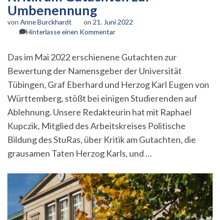
Umbenennung
von
Anne Burckhardt
on
21. Juni 2022
zu
Hinterlasse einen Kommentar
Unvollständig
und
Das im Mai 2022 erschienene Gutachten zur
unkritisch?
Bewertung der Namensgeber der Universität
Kritik
am
Tübingen, Graf Eberhard und Herzog Karl Eugen von
Gutachten
Württemberg, stößt bei einigen Studierenden auf
zur
Umbenennung
Ablehnung. Unsere Redakteurin hat mit Raphael
Kupczik, Mitglied des Arbeitskreises Politische
Bildung des StuRas, über Kritik am Gutachten, die
grausamen Taten Herzog Karls, und …