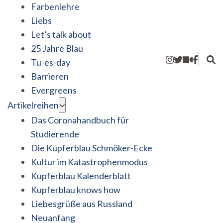
Farbenlehre
Liebs
Let’s talk about
25 Jahre Blau
Tu-es-day
Barrieren
Evergreens
Artikelreihen
Das Coronahandbuch für
Studierende
Die Kupferblau Schmöker-Ecke
Kultur im Katastrophenmodus
Kupferblau Kalenderblatt
Kupferblau knows how
Liebesgrüße aus Russland
Neuanfang