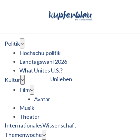
Politik
Hochschulpolitik
Landtagswahl 2026
What Unites U.S.?
Unileben
Kultur
Film
Avatar
Musik
Theater
Internationales
Wissenschaft
Themenwoche