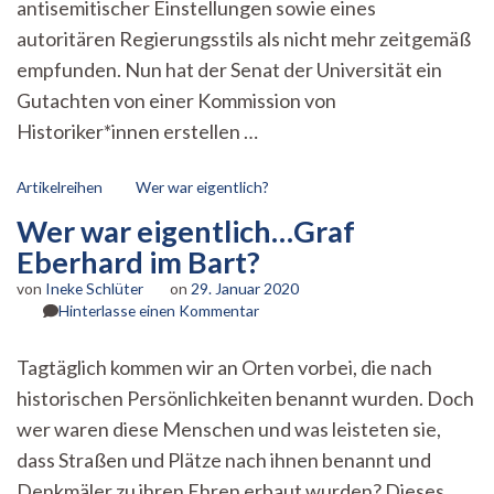
Universi
antisemitischer Einstellungen sowie eines
autoritären Regierungsstils als nicht mehr zeitgemäß
empfunden. Nun hat der Senat der Universität ein
Gutachten von einer Kommission von
Historiker*innen erstellen …
Artikelreihen
Wer war eigentlich?
Wer war eigentlich…Graf
Eberhard im Bart?
von
Ineke Schlüter
on
29. Januar 2020
zu
Hinterlasse einen Kommentar
Wer
war
Tagtäglich kommen wir an Orten vorbei, die nach
eigentlich…
historischen Persönlichkeiten benannt wurden. Doch
Graf
Eberhard
wer waren diese Menschen und was leisteten sie,
im
dass Straßen und Plätze nach ihnen benannt und
Bart?
Denkmäler zu ihren Ehren erbaut wurden? Dieses