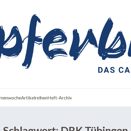
menwoche
Artikelreihen
Heft-Archiv
Schlagwort:
DRK Tübingen