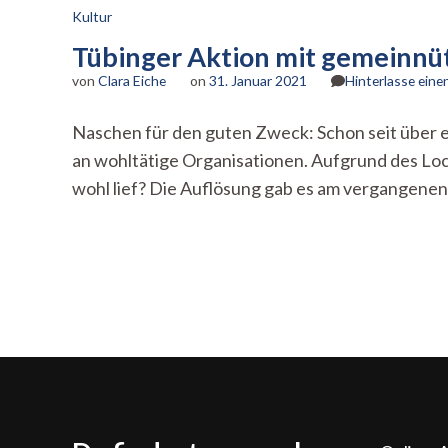
Kultur
Tübinger Aktion mit gemeinnü
von
Clara Eiche
on
31. Januar 2021
Hinterlasse ein
Naschen für den guten Zweck: Schon seit über
an wohltätige Organisationen. Aufgrund des Loc
wohl lief? Die Auflösung gab es am vergangenen