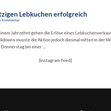
tzigen Lebkuchen erfolgreich
zu
en Kommentar
Tübinger
Aktion
 einem Jahrzehnt gehen die Erlöse eines Lebkuchenverka
mit
kdowns musste die Aktion jedoch diesmal mitten in der W
gemeinnützigen
Lebkuchen
 Donnerstag bei einer …
erfolgreich
[instagram-feed]