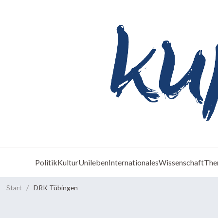
Politik
Kultur
Unileben
Internationales
Wissenschaft
The
Start
/
DRK Tübingen