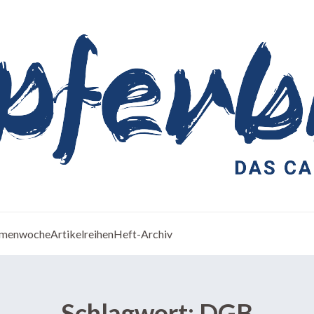
menwoche
Artikelreihen
Heft-Archiv
Schlagwort:
DGB