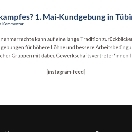
tskampfes? 1. Mai-Kundgebung in Tüb
zu
en Kommentar
Tag
der
itnehmerrechte kann auf eine lange Tradition zurückblick
Arbeit,
dgebungen für höhere Löhne und bessere Arbeitsbedingu
Tag
des
ischer Gruppen mit dabei. Gewerkschaftsvertreter*innen 
Arbeitskampfes?
1.
Mai-
[instagram-feed]
Kundgebung
in
Tübingen