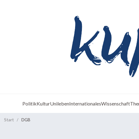
Politik
Kultur
Unileben
Internationales
Wissenschaft
The
Start
/
DGB