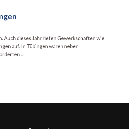
ingen
en. Auch dieses Jahr riefen Gewerkschaften wie
ngen auf. In Tübingen waren neben
forderten …